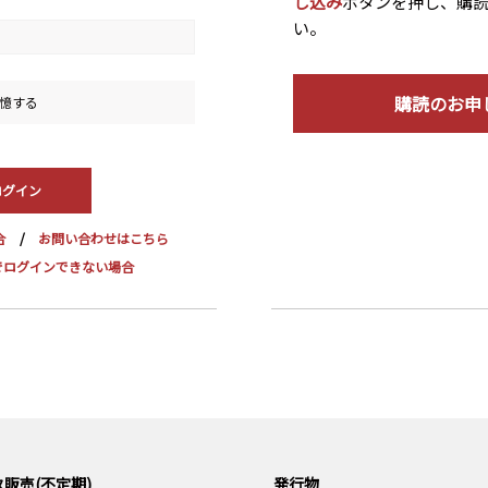
し込み
ボタンを押し、購
い。
購読のお申
憶する
合
お問い合わせはこちら
dge でログインできない場合
販売(不定期)
発行物