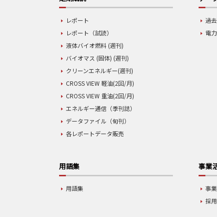
レポート
過去
レポート（試読）
電力
液体バイオ燃料 (週刊)
バイオマス (固体) (週刊)
クリーンエネルギー(週刊)
CROSS VIEW 軽油(2回/月)
CROSS VIEW 重油(2回/月)
エネルギー通信（季刊誌）
データファイル（旬刊）
各レポートデータ販売
用語集
事業
用語集
事
採