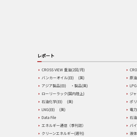
レポート
CROSS VIEW 重油(2回/月)
CRO
バンカーオイル(日)
(英)
原油
アジア製品(日)
・製品(英)
LPG
ローリーラック(国内陸上)
ジャ
石油化学(日)
(英)
ポリ
LNG(日)
(英)
電力
Data File
石油
エネルギー通信（季刊誌）
バイ
クリーンエネルギー(週刊)
液体