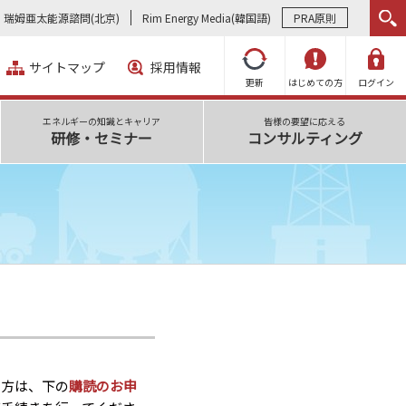
瑞姆亜太能源諮問(北京)
Rim Energy Media(韓国語)
PRA原則
サイトマップ
採用情報
更新
はじめての方
ログイン
エネルギーの知識とキャリア
皆様の要望に応える
研修・セミナー
コンサルティング
い方は、下の
購読のお申