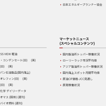
日本エネルギープランナー協会
マーケットニュース
(スペシャルコンテンツ)
SS VIEW 軽油
国内製油所トッパー稼働状況
・コンデンセート(日)
(英)
ローリーラック市況平均値
(日)
(英)
アジア製油所トッパー稼働状況
パン石油製品(国内海上)
国内海上スポット月間平均値
オレフィン(日)
(英)
原油CIF価格-JCC見通し
(日)
(英)
原発稼働状況
化学 デイリーデータ
オマス (固体) (週刊)
バイオ燃料 (週刊)