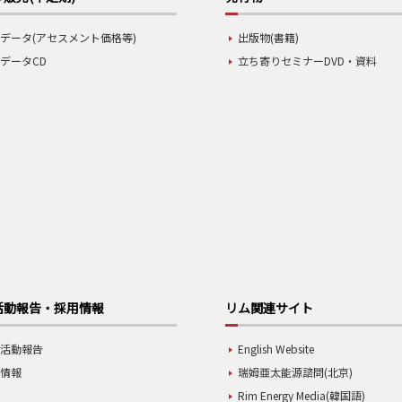
データ(アセスメント価格等)
出版物(書籍)
データCD
立ち寄りセミナーDVD・資料
活動報告・採用情報
リム関連サイト
業活動報告
English Website
用情報
瑞姆亜太能源諮問(北京)
Rim Energy Media(韓国語)