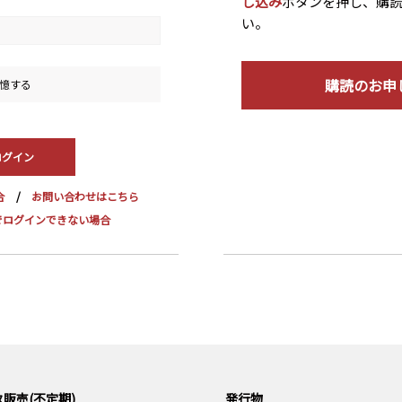
し込み
ボタンを押し、購
い。
購読のお申
憶する
合
お問い合わせはこちら
dge でログインできない場合
販売(不定期)
発行物