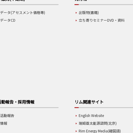
データ(アセスメント価格等)
出版物(書籍)
データCD
立ち寄りセミナーDVD・資料
活動報告・採用情報
リム関連サイト
業活動報告
English Website
用情報
瑞姆亜太能源諮問(北京)
Rim Energy Media(韓国語)