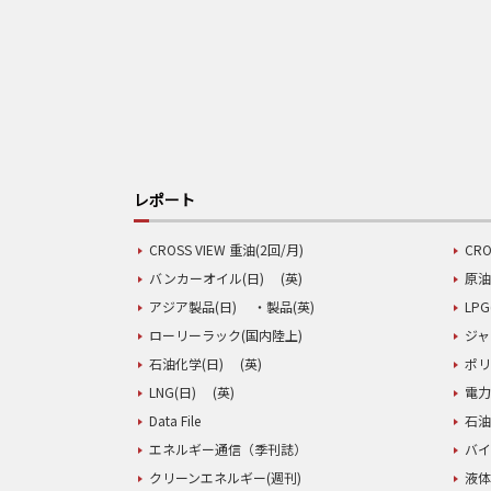
レポート
CROSS VIEW 重油(2回/月)
CRO
バンカーオイル(日)
(英)
原油
アジア製品(日)
・製品(英)
LPG
ローリーラック(国内陸上)
ジャ
石油化学(日)
(英)
ポリ
LNG(日)
(英)
電力
Data File
石油
エネルギー通信（季刊誌）
バイ
クリーンエネルギー(週刊)
液体