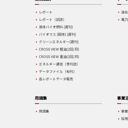
レポート
過去
レポート（試読）
電力
液体バイオ燃料 (週刊)
バイオマス (固体) (週刊)
クリーンエネルギー(週刊)
CROSS VIEW 軽油(2回/月)
CROSS VIEW 重油(2回/月)
エネルギー通信（季刊誌）
データファイル（旬刊）
各レポートデータ販売
用語集
事業
用語集
事
採