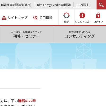
瑞姆亜太能源諮問(北京)
Rim Energy Media(韓国語)
PRA原則
サイトマップ
採用情報
更新
はじめての方
ログイン
エネルギーの知識とキャリア
皆様の要望に応える
研修・セミナー
コンサルティング
い方は、下の
購読のお申