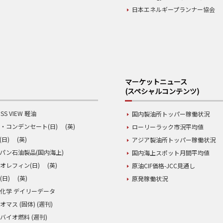
日本エネルギープランナー協会
マーケットニュース
(スペシャルコンテンツ)
SS VIEW 軽油
国内製油所トッパー稼働状況
・コンデンセート(日)
(英)
ローリーラック市況平均値
(日)
(英)
アジア製油所トッパー稼働状況
パン石油製品(国内海上)
国内海上スポット月間平均値
オレフィン(日)
(英)
原油CIF価格-JCC見通し
(日)
(英)
原発稼働状況
化学 デイリーデータ
オマス (固体) (週刊)
バイオ燃料 (週刊)