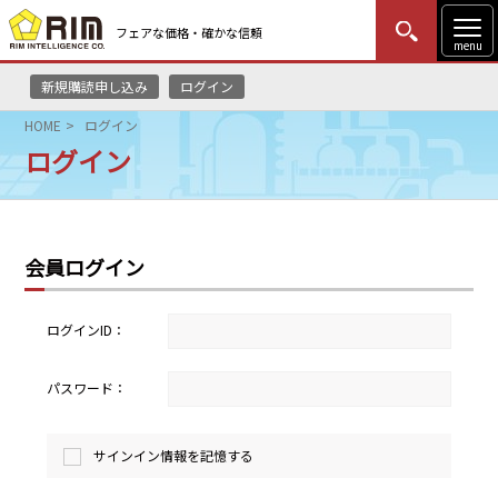
フェアな価格・確かな信頼
menu
新規購読申し込み
ログイン
MENU
更新
はじめての方
ログイン
HOME
ログイン
ログイン
HOME
マーケットニュース
会員ログイン
リムレポート
メソドロジー
ログインID：
研修・セミナー
パスワード：
コンサルティング
サインイン情報を記憶する