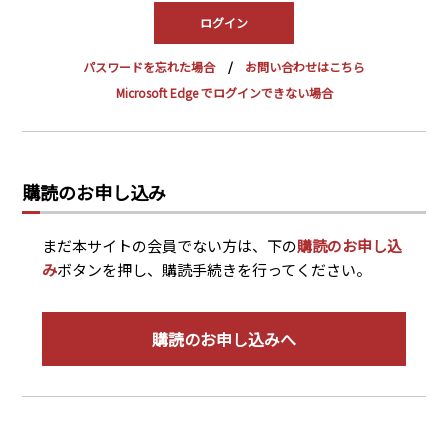
PRA原則
Q & A
English Website
パスワードを忘れた場合
お問い合わせはこちら
会社概要
瑞姆亜太能源諮問(北京)
Microsoft Edge でログインできない場合
お問い合わせ
Rim Energy Media(韓国語)
年間休刊日
サイトマップ
購読のお申し込み
採用情報
まだ本サイトの会員でない方は、下の
購読のお申し込
み
ボタンを押し、購読手続きを行ってください。
購読のお申し込みへ