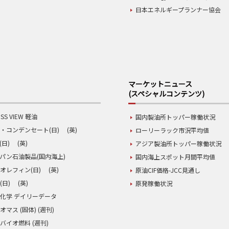
日本エネルギープランナー協会
マーケットニュース
(スペシャルコンテンツ)
SS VIEW 軽油
国内製油所トッパー稼働状況
・コンデンセート(日)
(英)
ローリーラック市況平均値
(日)
(英)
アジア製油所トッパー稼働状況
パン石油製品(国内海上)
国内海上スポット月間平均値
オレフィン(日)
(英)
原油CIF価格-JCC見通し
(日)
(英)
原発稼働状況
化学 デイリーデータ
オマス (固体) (週刊)
バイオ燃料 (週刊)