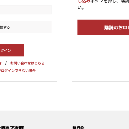
し込み
ボタンを押し、購
い。
購読のお申
憶する
合
お問い合わせはこちら
dge でログインできない場合
販売(不定期)
発行物