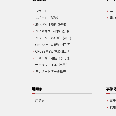
レポート
過去
レポート（試読）
電力
液体バイオ燃料 (週刊)
バイオマス (固体) (週刊)
クリーンエネルギー(週刊)
CROSS VIEW 軽油(2回/月)
CROSS VIEW 重油(2回/月)
エネルギー通信（季刊誌）
データファイル（旬刊）
各レポートデータ販売
用語集
事業
用語集
事
採