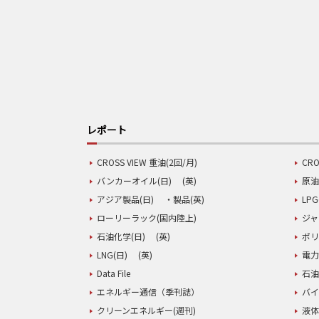
レポート
CROSS VIEW 重油(2回/月)
CRO
バンカーオイル(日)
(英)
原油
アジア製品(日)
・製品(英)
LPG
ローリーラック(国内陸上)
ジャ
石油化学(日)
(英)
ポリ
LNG(日)
(英)
電力
Data File
石油
エネルギー通信（季刊誌）
バイ
クリーンエネルギー(週刊)
液体