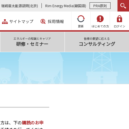
瑞姆亜太能源諮問(北京)
Rim Energy Media(韓国語)
PRA原則
サイトマップ
採用情報
更新
はじめての方
ログイン
エネルギーの知識とキャリア
皆様の要望に応える
研修・セミナー
コンサルティング
い方は、下の
購読のお申