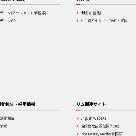
データ(アセスメント価格等)
出版物(書籍)
データCD
立ち寄りセミナーDVD・資料
活動報告・採用情報
リム関連サイト
業活動報告
English Website
用情報
瑞姆亜太能源諮問(北京)
Rim Energy Media(韓国語)