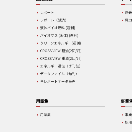
レポート
過去
レポート（試読）
電力
液体バイオ燃料 (週刊)
バイオマス (固体) (週刊)
クリーンエネルギー(週刊)
CROSS VIEW 軽油(2回/月)
CROSS VIEW 重油(2回/月)
エネルギー通信（季刊誌）
データファイル（旬刊）
各レポートデータ販売
用語集
事業
用語集
事
採