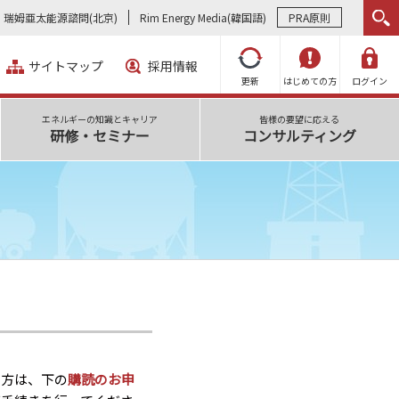
瑞姆亜太能源諮問(北京)
Rim Energy Media(韓国語)
PRA原則
サイトマップ
採用情報
更新
はじめての方
ログイン
エネルギーの知識とキャリア
皆様の要望に応える
研修・セミナー
コンサルティング
い方は、下の
購読のお申