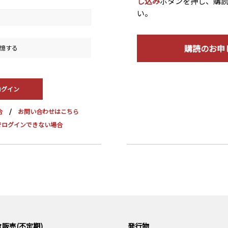
し込み
ボタンを押し、購
い。
購読のお申
憶する
合
お問い合わせはこちら
dge でログインできない場合
販売(不定期)
発行物