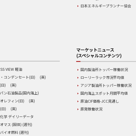
日本エネルギープランナー協会
マーケットニュース
(スペシャルコンテンツ)
SS VIEW 軽油
国内製油所トッパー稼働状況
・コンデンセート(日)
(英)
ローリーラック市況平均値
(日)
(英)
アジア製油所トッパー稼働状況
パン石油製品(国内海上)
国内海上スポット月間平均値
オレフィン(日)
(英)
原油CIF価格-JCC見通し
(日)
(英)
原発稼働状況
化学 デイリーデータ
オマス (固体) (週刊)
バイオ燃料 (週刊)