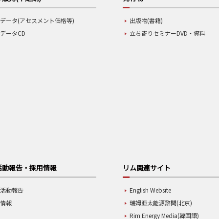
データ(アセスメント価格等)
出版物(書籍)
データCD
立ち寄りセミナーDVD・資料
活動報告・採用情報
リム関連サイト
業活動報告
English Website
用情報
瑞姆亜太能源諮問(北京)
Rim Energy Media(韓国語)