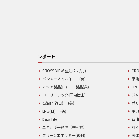
レポート
CROSS VIEW 重油(2回/月)
CRO
バンカーオイル(日)
(英)
原油
アジア製品(日)
・製品(英)
LPG
ローリーラック(国内陸上)
ジャ
石油化学(日)
(英)
ポリ
LNG(日)
(英)
電力
Data File
石油
エネルギー通信（季刊誌）
バイ
クリーンエネルギー(週刊)
液体