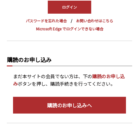
PRA原則
Q & A
English Website
パスワードを忘れた場合
お問い合わせはこちら
会社概要
瑞姆亜太能源諮問(北京)
Microsoft Edge でログインできない場合
お問い合わせ
Rim Energy Media(韓国語)
年間休刊日
サイトマップ
購読のお申し込み
採用情報
まだ本サイトの会員でない方は、下の
購読のお申し込
み
ボタンを押し、購読手続きを行ってください。
購読のお申し込みへ