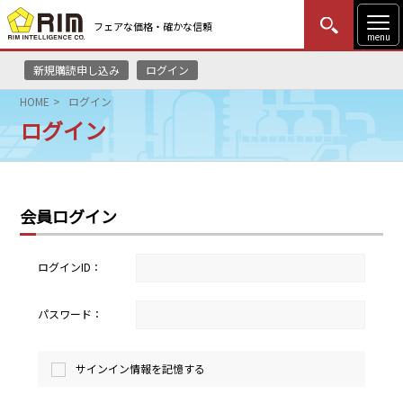
フェアな価格・確かな信頼
menu
新規購読申し込み
ログイン
MENU
更新
はじめての方
ログイン
HOME
ログイン
ログイン
HOME
マーケットニュース
会員ログイン
リムレポート
メソドロジー
ログインID：
研修・セミナー
パスワード：
コンサルティング
サインイン情報を記憶する