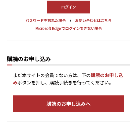
PRA原則
Q & A
English Website
パスワードを忘れた場合
お問い合わせはこちら
会社概要
瑞姆亜太能源諮問(北京)
Microsoft Edge でログインできない場合
お問い合わせ
Rim Energy Media(韓国語)
年間休刊日
サイトマップ
購読のお申し込み
採用情報
まだ本サイトの会員でない方は、下の
購読のお申し込
み
ボタンを押し、購読手続きを行ってください。
購読のお申し込みへ