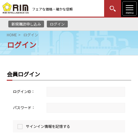
フェアな価格・確かな信頼
menu
新規購読申し込み
ログイン
MENU
更新
はじめての方
ログイン
HOME
ログイン
ログイン
HOME
マーケットニュース
会員ログイン
リムレポート
メソドロジー
ログインID：
研修・セミナー
パスワード：
コンサルティング
サインイン情報を記憶する