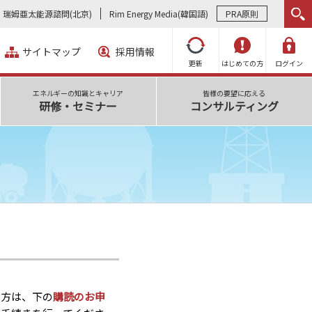
瑞姆亜太能源諮問(北京)
Rim Energy Media(韓国語)
PRA原則
サイトマップ
採用情報
更新
はじめての方
ログイン
エネルギーの知識とキャリア
皆様の要望に応える
研修・セミナー
コンサルティング
い方は、下の
購読のお申