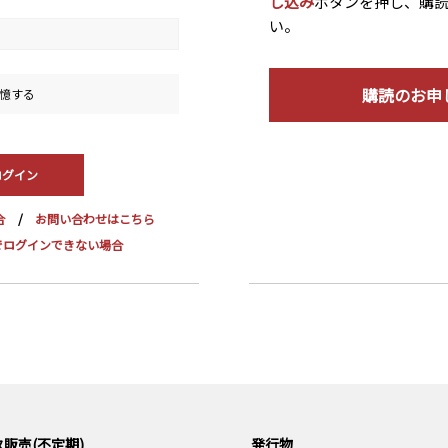
し込み
ボタンを押し、購
い。
購読のお申
憶する
合
お問い合わせはこちら
dge でログインできない場合
販売(不定期)
発行物