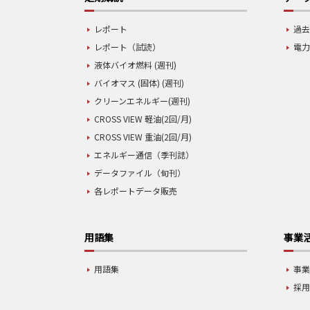
レポート
過去
レポート（試読）
電力
液体バイオ燃料 (週刊)
バイオマス (固体) (週刊)
クリーンエネルギー(週刊)
CROSS VIEW 軽油(2回/月)
CROSS VIEW 重油(2回/月)
エネルギー通信（季刊誌）
データファイル（旬刊）
各レポートデータ販売
用語集
事業
用語集
事
採