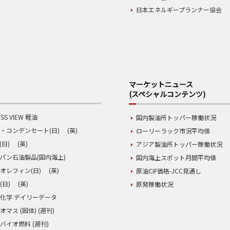
日本エネルギープランナー協会
マーケットニュース
(スペシャルコンテンツ)
SS VIEW 軽油
国内製油所トッパー稼働状況
・コンデンセート(日)
(英)
ローリーラック市況平均値
(日)
(英)
アジア製油所トッパー稼働状況
パン石油製品(国内海上)
国内海上スポット月間平均値
オレフィン(日)
(英)
原油CIF価格-JCC見通し
(日)
(英)
原発稼働状況
化学 デイリーデータ
オマス (固体) (週刊)
バイオ燃料 (週刊)