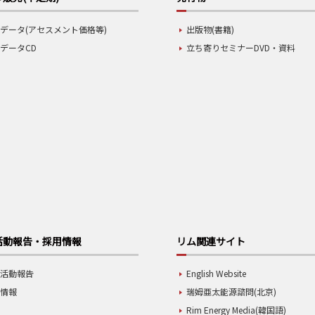
データ(アセスメント価格等)
出版物(書籍)
データCD
立ち寄りセミナーDVD・資料
活動報告・採用情報
リム関連サイト
業活動報告
English Website
用情報
瑞姆亜太能源諮問(北京)
Rim Energy Media(韓国語)