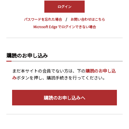
PRA原則
Q & A
English Website
パスワードを忘れた場合
お問い合わせはこちら
会社概要
瑞姆亜太能源諮問(北京)
Microsoft Edge でログインできない場合
お問い合わせ
Rim Energy Media(韓国語)
年間休刊日
サイトマップ
購読のお申し込み
採用情報
まだ本サイトの会員でない方は、下の
購読のお申し込
み
ボタンを押し、購読手続きを行ってください。
購読のお申し込みへ