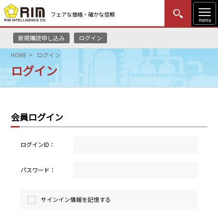
フェアな価格・確かな信頼
menu
新規購読申し込み
ログイン
MENU
更新
はじめての方
ログイン
HOME
ログイン
ログイン
HOME
マーケットニュース
会員ログイン
リムレポート
メソドロジー
ログインID：
研修・セミナー
パスワード：
コンサルティング
サインイン情報を記憶する