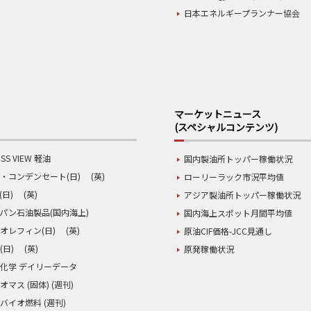
日本エネルギープランナー協会
マーケットニュース
(スペシャルコンテンツ)
SS VIEW 軽油
国内製油所トッパー稼働状況
・コンデンセート(日)
(英)
ローリーラック市況平均値
(日)
(英)
アジア製油所トッパー稼働状況
パン石油製品(国内海上)
国内海上スポット月間平均値
オレフィン(日)
(英)
原油CIF価格-JCC見通し
(日)
(英)
原発稼働状況
化学 デイリーデータ
オマス (固体) (週刊)
バイオ燃料 (週刊)