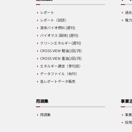
レポート
過去
レポート（試読）
電力
液体バイオ燃料 (週刊)
バイオマス (固体) (週刊)
クリーンエネルギー(週刊)
CROSS VIEW 軽油(2回/月)
CROSS VIEW 重油(2回/月)
エネルギー通信（季刊誌）
データファイル（旬刊）
各レポートデータ販売
用語集
事業
用語集
事
採