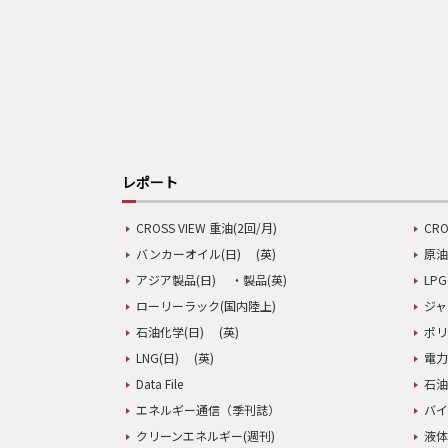
レポート
CROSS VIEW 重油(2回/月)
CRO
バンカーオイル(日)
(英)
原油
アジア製品(日)
・製品(英)
LPG
ローリーラック(国内陸上)
ジャ
石油化学(日)
(英)
ポリ
LNG(日)
(英)
電力
Data File
石油
エネルギー通信（季刊誌）
バイ
クリーンエネルギー(週刊)
液体