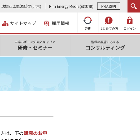
瑞姆亜太能源諮問(北京)
Rim Energy Media(韓国語)
PRA原則
サイトマップ
採用情報
更新
はじめての方
ログイン
エネルギーの知識とキャリア
皆様の要望に応える
研修・セミナー
コンサルティング
い方は、下の
購読のお申