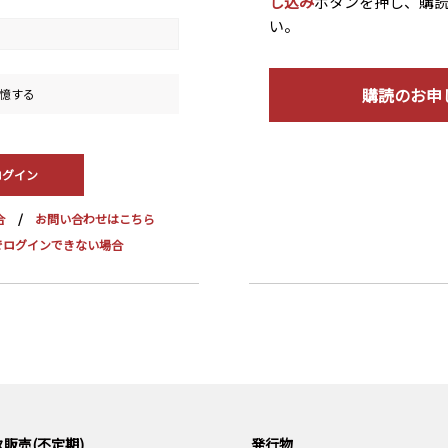
し込み
ボタンを押し、購
い。
購読のお申
憶する
合
お問い合わせはこちら
dge でログインできない場合
販売(不定期)
発行物