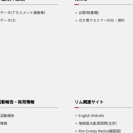
データ(アセスメント価格等)
出版物(書籍)
データCD
立ち寄りセミナーDVD・資料
活動報告・採用情報
リム関連サイト
業活動報告
English Website
用情報
瑞姆亜太能源諮問(北京)
Rim Energy Media(韓国語)