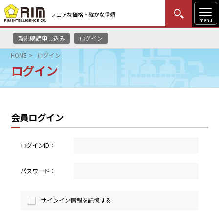
フェアな価格・確かな信頼
menu
新規購読申し込み
ログイン
MENU
更新
はじめての方
ログイン
HOME
ログイン
ログイン
HOME
マーケットニュース
会員ログイン
リムレポート
メソドロジー
ログインID：
研修・セミナー
パスワード：
コンサルティング
サインイン情報を記憶する