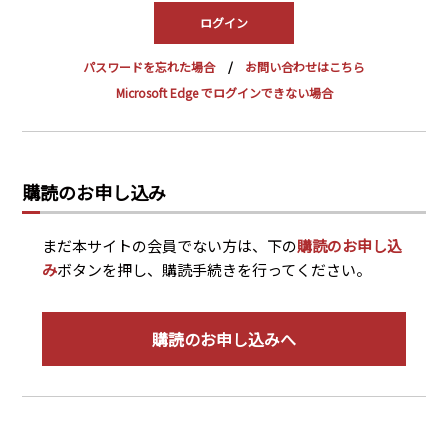
PRA原則
Q & A
English Website
パスワードを忘れた場合
お問い合わせはこちら
会社概要
瑞姆亜太能源諮問(北京)
Microsoft Edge でログインできない場合
お問い合わせ
Rim Energy Media(韓国語)
年間休刊日
サイトマップ
購読のお申し込み
採用情報
まだ本サイトの会員でない方は、下の
購読のお申し込
み
ボタンを押し、購読手続きを行ってください。
購読のお申し込みへ