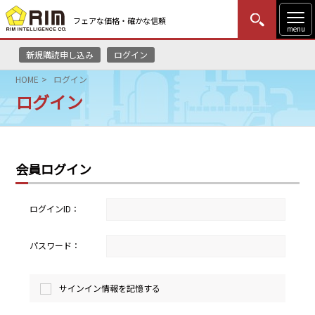
フェアな価格・確かな信頼
menu
新規購読申し込み
ログイン
MENU
更新
はじめての方
ログイン
HOME
ログイン
ログイン
HOME
マーケットニュース
会員ログイン
リムレポート
メソドロジー
ログインID：
研修・セミナー
パスワード：
コンサルティング
サインイン情報を記憶する