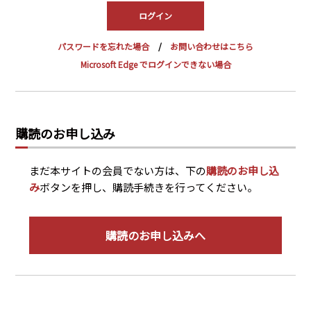
PRA原則
Q & A
English Website
パスワードを忘れた場合
お問い合わせはこちら
会社概要
瑞姆亜太能源諮問(北京)
Microsoft Edge でログインできない場合
お問い合わせ
Rim Energy Media(韓国語)
年間休刊日
サイトマップ
購読のお申し込み
採用情報
まだ本サイトの会員でない方は、下の
購読のお申し込
み
ボタンを押し、購読手続きを行ってください。
購読のお申し込みへ