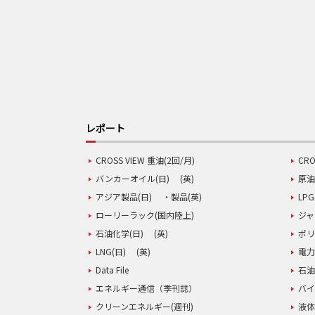
レポート
CROSS VIEW 重油(2回/月)
CRO
バンカーオイル(日)
(英)
原油
アジア製品(日)
・製品(英)
LPG
ローリーラック(国内陸上)
ジャ
石油化学(日)
(英)
ポリ
LNG(日)
(英)
電力
Data File
石油
エネルギー通信（季刊誌）
バイ
クリーンエネルギー(週刊)
液体