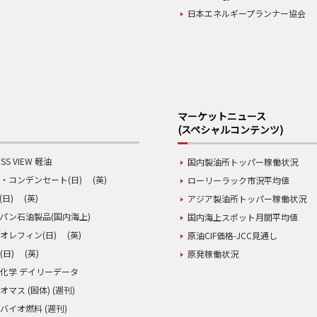
日本エネルギープランナー協会
マーケットニュース
(スペシャルコンテンツ)
SS VIEW 軽油
国内製油所トッパー稼働状況
・コンデンセート(日)
(英)
ローリーラック市況平均値
(日)
(英)
アジア製油所トッパー稼働状況
パン石油製品(国内海上)
国内海上スポット月間平均値
オレフィン(日)
(英)
原油CIF価格-JCC見通し
(日)
(英)
原発稼働状況
化学 デイリーデータ
オマス (固体) (週刊)
バイオ燃料 (週刊)