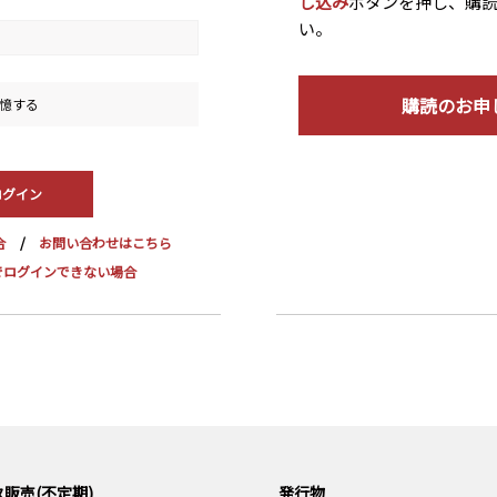
し込み
ボタンを押し、購
い。
購読のお申
憶する
合
お問い合わせはこちら
dge でログインできない場合
販売(不定期)
発行物