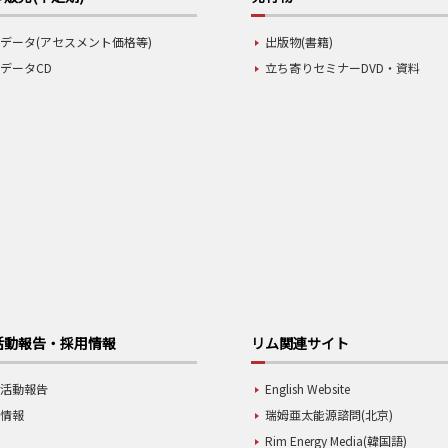
データ(アセスメント価格等)
出版物(書籍)
データCD
立ち寄りセミナーDVD・資料
活動報告・採用情報
リム関連サイト
業活動報告
English Website
用情報
瑞姆亜太能源諮問(北京)
Rim Energy Media(韓国語)