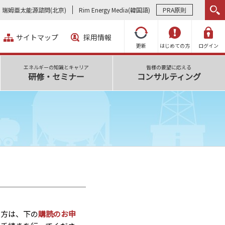
瑞姆亜太能源諮問(北京)
Rim Energy Media(韓国語)
PRA原則
サイトマップ
採用情報
更新
はじめての方
ログイン
エネルギーの知識とキャリア
皆様の要望に応える
研修・セミナー
コンサルティング
い方は、下の
購読のお申