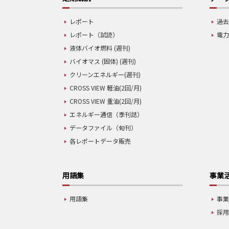
レポート
過去
レポート（試読）
電力
液体バイオ燃料 (週刊)
バイオマス (固体) (週刊)
クリーンエネルギー(週刊)
CROSS VIEW 軽油(2回/月)
CROSS VIEW 重油(2回/月)
エネルギー通信（季刊誌）
データファイル（旬刊）
各レポートデータ販売
用語集
事業
用語集
事
採