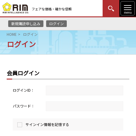
フェアな価格・確かな信頼
menu
新規購読申し込み
ログイン
MENU
更新
はじめての方
ログイン
HOME
ログイン
ログイン
HOME
マーケットニュース
会員ログイン
リムレポート
メソドロジー
ログインID：
研修・セミナー
パスワード：
コンサルティング
サインイン情報を記憶する