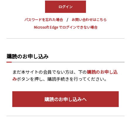
PRA原則
Q & A
English Website
パスワードを忘れた場合
お問い合わせはこちら
会社概要
瑞姆亜太能源諮問(北京)
Microsoft Edge でログインできない場合
お問い合わせ
Rim Energy Media(韓国語)
年間休刊日
サイトマップ
購読のお申し込み
採用情報
まだ本サイトの会員でない方は、下の
購読のお申し込
み
ボタンを押し、購読手続きを行ってください。
購読のお申し込みへ