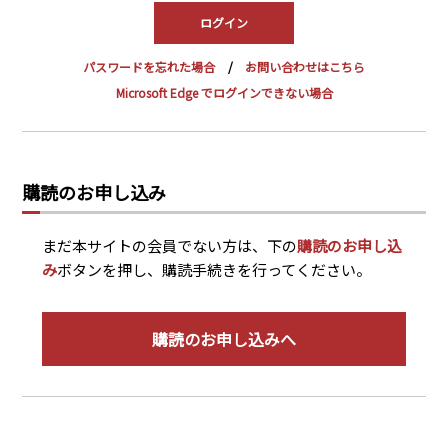
PRA原則
Q & A
English Website
パスワードを忘れた場合
お問い合わせはこちら
会社概要
瑞姆亜太能源諮問(北京)
Microsoft Edge でログインできない場合
お問い合わせ
Rim Energy Media(韓国語)
年間休刊日
サイトマップ
購読のお申し込み
採用情報
まだ本サイトの会員でない方は、下の
購読のお申し込
み
ボタンを押し、購読手続きを行ってください。
購読のお申し込みへ