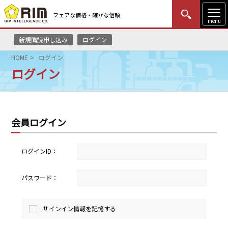
フェアな価格・確かな信頼
menu
新規購読申し込み
ログイン
MENU
更新
はじめての方
ログイン
HOME
ログイン
ログイン
HOME
マーケットニュース
会員ログイン
リムレポート
メソドロジー
ログインID：
研修・セミナー
パスワード：
コンサルティング
サインイン情報を記憶する