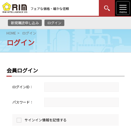
フェアな価格・確かな信頼
menu
新規購読申し込み
ログイン
MENU
更新
はじめての方
ログイン
HOME
ログイン
ログイン
HOME
マーケットニュース
会員ログイン
リムレポート
メソドロジー
ログインID：
研修・セミナー
パスワード：
コンサルティング
サインイン情報を記憶する