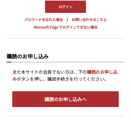
PRA原則
Q & A
English Website
パスワードを忘れた場合
お問い合わせはこちら
会社概要
瑞姆亜太能源諮問(北京)
Microsoft Edge でログインできない場合
お問い合わせ
Rim Energy Media(韓国語)
年間休刊日
サイトマップ
購読のお申し込み
採用情報
まだ本サイトの会員でない方は、下の
購読のお申し込
み
ボタンを押し、購読手続きを行ってください。
購読のお申し込みへ