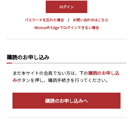
PRA原則
Q & A
English Website
パスワードを忘れた場合
お問い合わせはこちら
会社概要
瑞姆亜太能源諮問(北京)
Microsoft Edge でログインできない場合
お問い合わせ
Rim Energy Media(韓国語)
年間休刊日
サイトマップ
購読のお申し込み
採用情報
まだ本サイトの会員でない方は、下の
購読のお申し込
み
ボタンを押し、購読手続きを行ってください。
購読のお申し込みへ