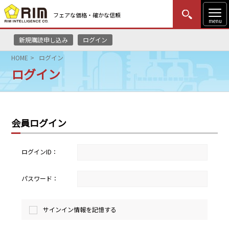
フェアな価格・確かな信頼
menu
新規購読申し込み
ログイン
MENU
更新
はじめての方
ログイン
HOME
ログイン
ログイン
HOME
マーケットニュース
会員ログイン
リムレポート
メソドロジー
ログインID：
研修・セミナー
パスワード：
コンサルティング
サインイン情報を記憶する