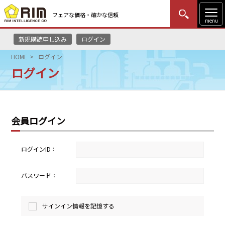
フェアな価格・確かな信頼
menu
新規購読申し込み
ログイン
MENU
更新
はじめての方
ログイン
HOME
ログイン
ログイン
HOME
マーケットニュース
会員ログイン
リムレポート
メソドロジー
ログインID：
研修・セミナー
パスワード：
コンサルティング
サインイン情報を記憶する