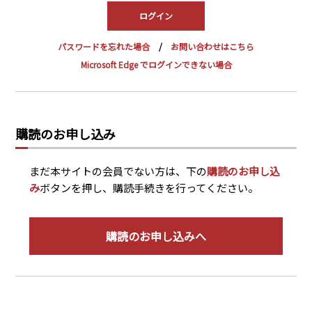
PRA原則
Q & A
English Website
パスワードを忘れた場合
お問い合わせはこちら
会社概要
瑞姆亜太能源諮問(北京)
Microsoft Edge でログインできない場合
お問い合わせ
Rim Energy Media(韓国語)
年間休刊日
サイトマップ
購読のお申し込み
採用情報
まだ本サイトの会員でない方は、下の
購読のお申し込
み
ボタンを押し、購読手続きを行ってください。
購読のお申し込みへ