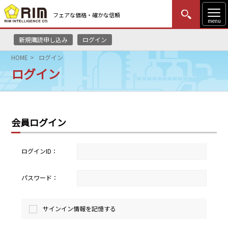
フェアな価格・確かな信頼
menu
新規購読申し込み
ログイン
MENU
更新
はじめての方
ログイン
HOME
ログイン
ログイン
HOME
マーケットニュース
会員ログイン
リムレポート
メソドロジー
ログインID：
研修・セミナー
パスワード：
コンサルティング
サインイン情報を記憶する