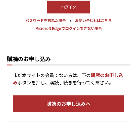
PRA原則
Q & A
English Website
パスワードを忘れた場合
お問い合わせはこちら
会社概要
瑞姆亜太能源諮問(北京)
Microsoft Edge でログインできない場合
お問い合わせ
Rim Energy Media(韓国語)
年間休刊日
サイトマップ
購読のお申し込み
採用情報
まだ本サイトの会員でない方は、下の
購読のお申し込
み
ボタンを押し、購読手続きを行ってください。
購読のお申し込みへ