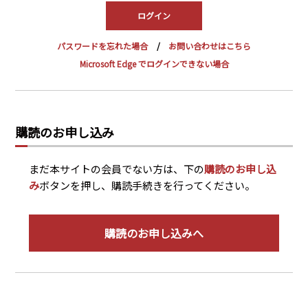
PRA原則
Q & A
English Website
パスワードを忘れた場合
お問い合わせはこちら
会社概要
瑞姆亜太能源諮問(北京)
Microsoft Edge でログインできない場合
お問い合わせ
Rim Energy Media(韓国語)
年間休刊日
サイトマップ
購読のお申し込み
採用情報
まだ本サイトの会員でない方は、下の
購読のお申し込
み
ボタンを押し、購読手続きを行ってください。
購読のお申し込みへ