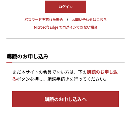
PRA原則
Q & A
English Website
パスワードを忘れた場合
お問い合わせはこちら
会社概要
瑞姆亜太能源諮問(北京)
Microsoft Edge でログインできない場合
お問い合わせ
Rim Energy Media(韓国語)
年間休刊日
サイトマップ
購読のお申し込み
採用情報
まだ本サイトの会員でない方は、下の
購読のお申し込
み
ボタンを押し、購読手続きを行ってください。
購読のお申し込みへ