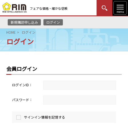
フェアな価格・確かな信頼
menu
新規購読申し込み
ログイン
MENU
更新
はじめての方
ログイン
HOME
ログイン
ログイン
HOME
マーケットニュース
会員ログイン
リムレポート
メソドロジー
ログインID：
研修・セミナー
パスワード：
コンサルティング
サインイン情報を記憶する