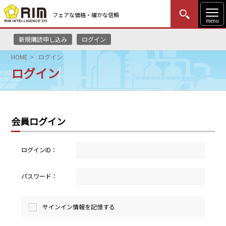
フェアな価格・確かな信頼
menu
新規購読申し込み
ログイン
MENU
更新
はじめての方
ログイン
HOME
ログイン
ログイン
HOME
マーケットニュース
会員ログイン
リムレポート
メソドロジー
ログインID：
研修・セミナー
パスワード：
コンサルティング
サインイン情報を記憶する