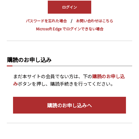
PRA原則
Q & A
English Website
パスワードを忘れた場合
お問い合わせはこちら
会社概要
瑞姆亜太能源諮問(北京)
Microsoft Edge でログインできない場合
お問い合わせ
Rim Energy Media(韓国語)
年間休刊日
サイトマップ
購読のお申し込み
採用情報
まだ本サイトの会員でない方は、下の
購読のお申し込
み
ボタンを押し、購読手続きを行ってください。
購読のお申し込みへ