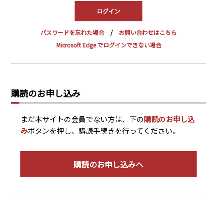
PRA原則
Q & A
English Website
パスワードを忘れた場合
お問い合わせはこちら
会社概要
瑞姆亜太能源諮問(北京)
Microsoft Edge でログインできない場合
お問い合わせ
Rim Energy Media(韓国語)
年間休刊日
サイトマップ
購読のお申し込み
採用情報
まだ本サイトの会員でない方は、下の
購読のお申し込
み
ボタンを押し、購読手続きを行ってください。
購読のお申し込みへ