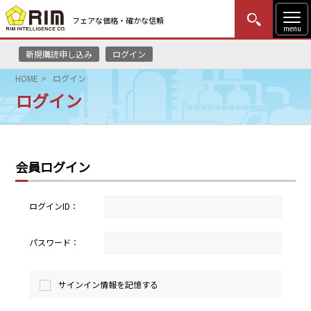
フェアな価格・確かな信頼
menu
新規購読申し込み
ログイン
MENU
更新
はじめての方
ログイン
HOME
ログイン
ログイン
HOME
マーケットニュース
会員ログイン
リムレポート
メソドロジー
ログインID：
研修・セミナー
パスワード：
コンサルティング
サインイン情報を記憶する