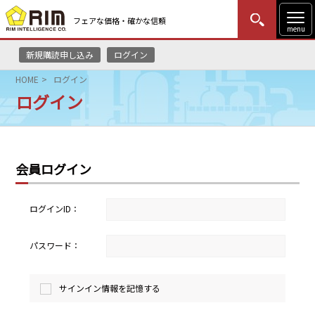
フェアな価格・確かな信頼
menu
新規購読申し込み
ログイン
MENU
更新
はじめての方
ログイン
HOME
ログイン
ログイン
HOME
マーケットニュース
会員ログイン
リムレポート
メソドロジー
ログインID：
研修・セミナー
パスワード：
コンサルティング
サインイン情報を記憶する