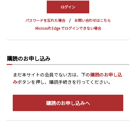
PRA原則
Q & A
English Website
パスワードを忘れた場合
お問い合わせはこちら
会社概要
瑞姆亜太能源諮問(北京)
Microsoft Edge でログインできない場合
お問い合わせ
Rim Energy Media(韓国語)
年間休刊日
サイトマップ
購読のお申し込み
採用情報
まだ本サイトの会員でない方は、下の
購読のお申し込
み
ボタンを押し、購読手続きを行ってください。
購読のお申し込みへ