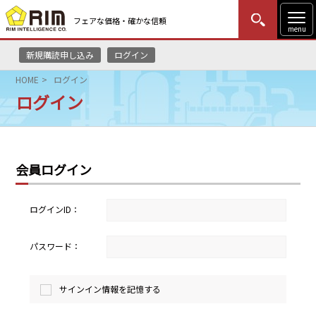
フェアな価格・確かな信頼
menu
新規購読申し込み
ログイン
MENU
更新
はじめての方
ログイン
HOME
ログイン
ログイン
HOME
マーケットニュース
会員ログイン
リムレポート
メソドロジー
ログインID：
研修・セミナー
パスワード：
コンサルティング
サインイン情報を記憶する