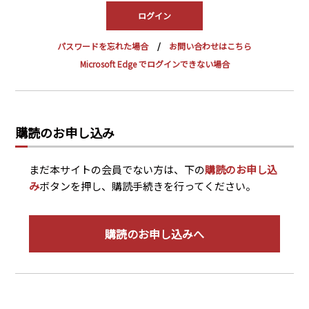
PRA原則
Q & A
English Website
パスワードを忘れた場合
お問い合わせはこちら
会社概要
瑞姆亜太能源諮問(北京)
Microsoft Edge でログインできない場合
お問い合わせ
Rim Energy Media(韓国語)
年間休刊日
サイトマップ
購読のお申し込み
採用情報
まだ本サイトの会員でない方は、下の
購読のお申し込
み
ボタンを押し、購読手続きを行ってください。
購読のお申し込みへ