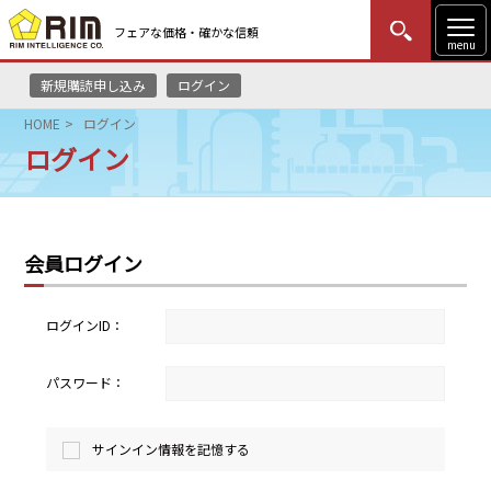
フェアな価格・確かな信頼
menu
新規購読申し込み
ログイン
MENU
更新
はじめての方
ログイン
HOME
ログイン
ログイン
HOME
マーケットニュース
会員ログイン
リムレポート
メソドロジー
ログインID：
研修・セミナー
パスワード：
コンサルティング
サインイン情報を記憶する