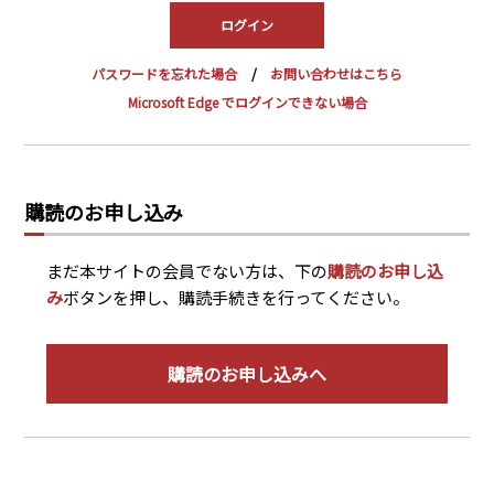
PRA原則
Q & A
English Website
パスワードを忘れた場合
お問い合わせはこちら
会社概要
瑞姆亜太能源諮問(北京)
Microsoft Edge でログインできない場合
お問い合わせ
Rim Energy Media(韓国語)
年間休刊日
サイトマップ
購読のお申し込み
採用情報
まだ本サイトの会員でない方は、下の
購読のお申し込
み
ボタンを押し、購読手続きを行ってください。
購読のお申し込みへ