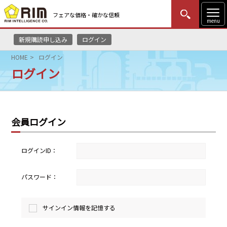
フェアな価格・確かな信頼
menu
新規購読申し込み
ログイン
MENU
更新
はじめての方
ログイン
HOME
ログイン
ログイン
HOME
マーケットニュース
会員ログイン
リムレポート
メソドロジー
ログインID：
研修・セミナー
パスワード：
コンサルティング
サインイン情報を記憶する