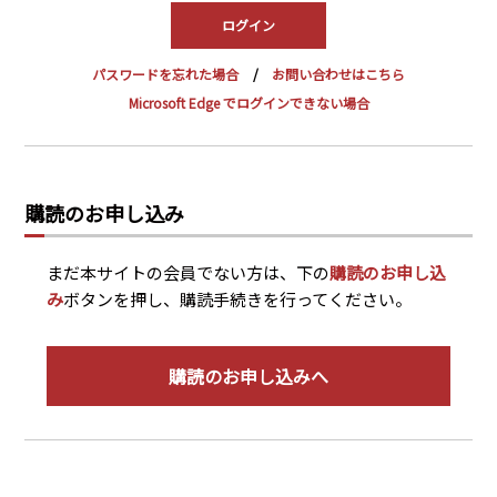
PRA原則
Q & A
English Website
パスワードを忘れた場合
お問い合わせはこちら
会社概要
瑞姆亜太能源諮問(北京)
Microsoft Edge でログインできない場合
お問い合わせ
Rim Energy Media(韓国語)
年間休刊日
サイトマップ
購読のお申し込み
採用情報
まだ本サイトの会員でない方は、下の
購読のお申し込
み
ボタンを押し、購読手続きを行ってください。
購読のお申し込みへ