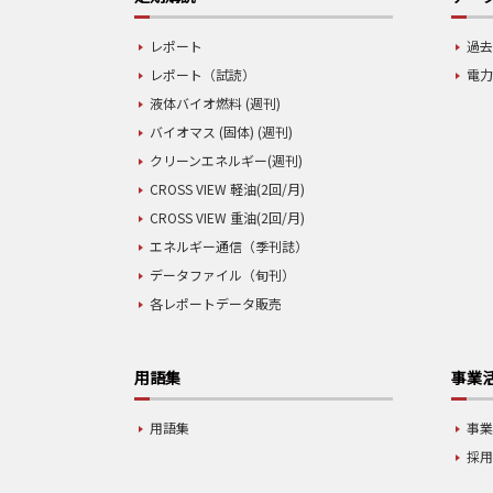
レポート
過去
レポート（試読）
電力
液体バイオ燃料 (週刊)
バイオマス (固体) (週刊)
クリーンエネルギー(週刊)
CROSS VIEW 軽油(2回/月)
CROSS VIEW 重油(2回/月)
エネルギー通信（季刊誌）
データファイル（旬刊）
各レポートデータ販売
用語集
事業
用語集
事
採