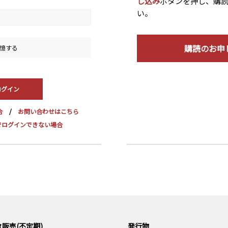
し込み
ボタンを押し、購
い。
購読のお申
憶する
合
お問い合わせはこちら
dge でログインできない場合
販売(不定期)
発行物