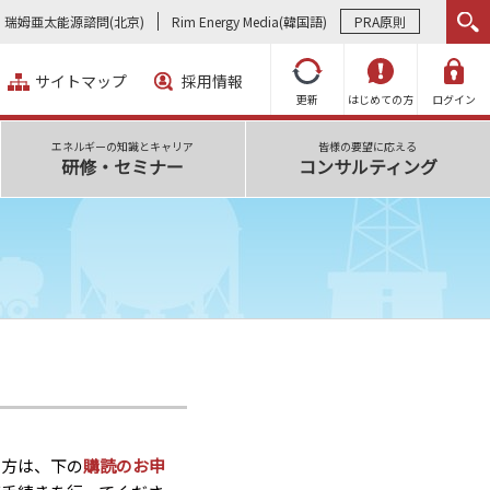
瑞姆亜太能源諮問(北京)
Rim Energy Media(韓国語)
PRA原則
サイトマップ
採用情報
更新
はじめての方
ログイン
エネルギーの知識とキャリア
皆様の要望に応える
研修・セミナー
コンサルティング
い方は、下の
購読のお申