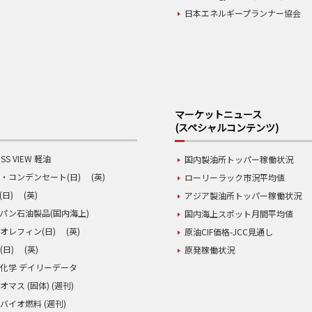
日本エネルギープランナー協会
マーケットニュース
(スペシャルコンテンツ)
SS VIEW 軽油
国内製油所トッパー稼働状況
・コンデンセート(日)
(英)
ローリーラック市況平均値
(日)
(英)
アジア製油所トッパー稼働状況
パン石油製品(国内海上)
国内海上スポット月間平均値
オレフィン(日)
(英)
原油CIF価格-JCC見通し
(日)
(英)
原発稼働状況
化学 デイリーデータ
オマス (固体) (週刊)
バイオ燃料 (週刊)