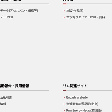
データ(アセスメント価格等)
出版物(書籍)
データCD
立ち寄りセミナーDVD・資料
活動報告・採用情報
リム関連サイト
業活動報告
English Website
用情報
瑞姆亜太能源諮問(北京)
Rim Energy Media(韓国語)