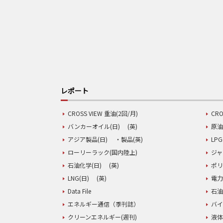
レポート
CROSS VIEW 重油(2回/月)
CRO
バンカーオイル(日)
(英)
原油
アジア製品(日)
・製品(英)
LPG
ローリーラック(国内陸上)
ジャ
石油化学(日)
(英)
ポリ
LNG(日)
(英)
電力
Data File
石油
エネルギー通信（季刊誌）
バイ
クリーンエネルギー(週刊)
液体