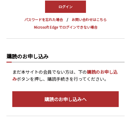
PRA原則
Q & A
English Website
パスワードを忘れた場合
お問い合わせはこちら
会社概要
瑞姆亜太能源諮問(北京)
Microsoft Edge でログインできない場合
お問い合わせ
Rim Energy Media(韓国語)
年間休刊日
サイトマップ
購読のお申し込み
採用情報
まだ本サイトの会員でない方は、下の
購読のお申し込
み
ボタンを押し、購読手続きを行ってください。
購読のお申し込みへ