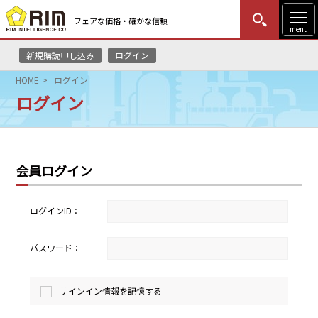
フェアな価格・確かな信頼
menu
新規購読申し込み
ログイン
MENU
更新
はじめての方
ログイン
HOME
ログイン
ログイン
HOME
マーケットニュース
会員ログイン
リムレポート
メソドロジー
ログインID：
研修・セミナー
パスワード：
コンサルティング
サインイン情報を記憶する