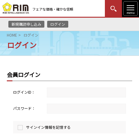
フェアな価格・確かな信頼
menu
新規購読申し込み
ログイン
MENU
更新
はじめての方
ログイン
HOME
ログイン
ログイン
HOME
マーケットニュース
会員ログイン
リムレポート
メソドロジー
ログインID：
研修・セミナー
パスワード：
コンサルティング
サインイン情報を記憶する