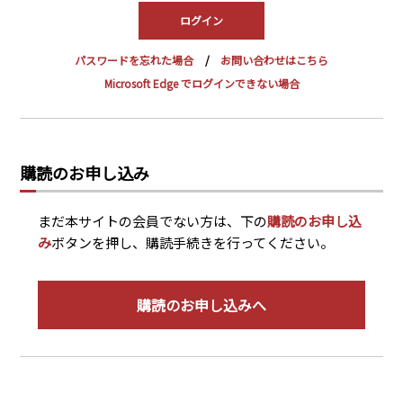
PRA原則
Q & A
English Website
パスワードを忘れた場合
お問い合わせはこちら
会社概要
瑞姆亜太能源諮問(北京)
Microsoft Edge でログインできない場合
お問い合わせ
Rim Energy Media(韓国語)
年間休刊日
サイトマップ
購読のお申し込み
採用情報
まだ本サイトの会員でない方は、下の
購読のお申し込
み
ボタンを押し、購読手続きを行ってください。
購読のお申し込みへ