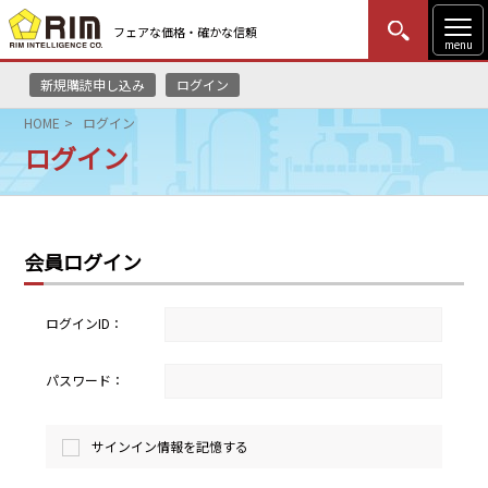
フェアな価格・確かな信頼
menu
新規購読申し込み
ログイン
MENU
更新
はじめての方
ログイン
HOME
ログイン
ログイン
HOME
マーケットニュース
会員ログイン
リムレポート
メソドロジー
ログインID：
研修・セミナー
パスワード：
コンサルティング
サインイン情報を記憶する