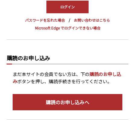
PRA原則
Q & A
English Website
パスワードを忘れた場合
お問い合わせはこちら
会社概要
瑞姆亜太能源諮問(北京)
Microsoft Edge でログインできない場合
お問い合わせ
Rim Energy Media(韓国語)
年間休刊日
サイトマップ
購読のお申し込み
採用情報
まだ本サイトの会員でない方は、下の
購読のお申し込
み
ボタンを押し、購読手続きを行ってください。
購読のお申し込みへ