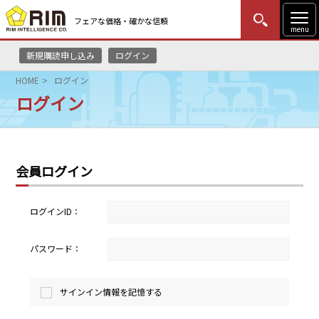
フェアな価格・確かな信頼
menu
新規購読申し込み
ログイン
MENU
更新
はじめての方
ログイン
HOME
ログイン
ログイン
HOME
マーケットニュース
会員ログイン
リムレポート
メソドロジー
ログインID：
研修・セミナー
パスワード：
コンサルティング
サインイン情報を記憶する