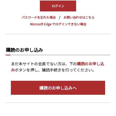
PRA原則
Q & A
English Website
パスワードを忘れた場合
お問い合わせはこちら
会社概要
瑞姆亜太能源諮問(北京)
Microsoft Edge でログインできない場合
お問い合わせ
Rim Energy Media(韓国語)
年間休刊日
サイトマップ
購読のお申し込み
採用情報
まだ本サイトの会員でない方は、下の
購読のお申し込
み
ボタンを押し、購読手続きを行ってください。
購読のお申し込みへ