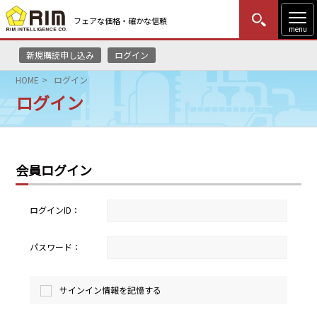
フェアな価格・確かな信頼
menu
新規購読申し込み
ログイン
MENU
更新
はじめての方
ログイン
HOME
ログイン
ログイン
HOME
マーケットニュース
会員ログイン
リムレポート
メソドロジー
ログインID：
研修・セミナー
パスワード：
コンサルティング
サインイン情報を記憶する