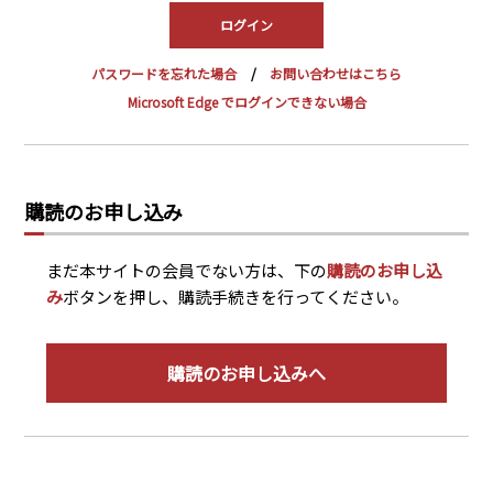
PRA原則
Q & A
English Website
パスワードを忘れた場合
お問い合わせはこちら
会社概要
瑞姆亜太能源諮問(北京)
Microsoft Edge でログインできない場合
お問い合わせ
Rim Energy Media(韓国語)
年間休刊日
サイトマップ
購読のお申し込み
採用情報
まだ本サイトの会員でない方は、下の
購読のお申し込
み
ボタンを押し、購読手続きを行ってください。
購読のお申し込みへ