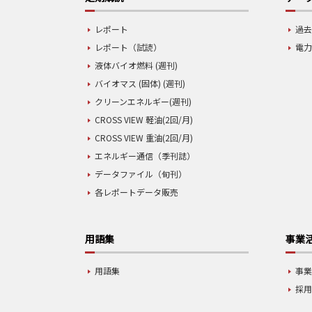
レポート
過去
レポート（試読）
電力
液体バイオ燃料 (週刊)
バイオマス (固体) (週刊)
クリーンエネルギー(週刊)
CROSS VIEW 軽油(2回/月)
CROSS VIEW 重油(2回/月)
エネルギー通信（季刊誌）
データファイル（旬刊）
各レポートデータ販売
用語集
事業
用語集
事
採