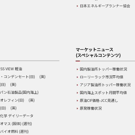
日本エネルギープランナー協会
マーケットニュース
(スペシャルコンテンツ)
SS VIEW 軽油
国内製油所トッパー稼働状況
・コンデンセート(日)
(英)
ローリーラック市況平均値
(日)
(英)
アジア製油所トッパー稼働状況
パン石油製品(国内海上)
国内海上スポット月間平均値
オレフィン(日)
(英)
原油CIF価格-JCC見通し
(日)
(英)
原発稼働状況
化学 デイリーデータ
オマス (固体) (週刊)
バイオ燃料 (週刊)