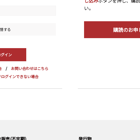
し込み
ボタンを押し、購
い。
購読のお申
憶する
合
お問い合わせはこちら
dge でログインできない場合
販売(不定期)
発行物