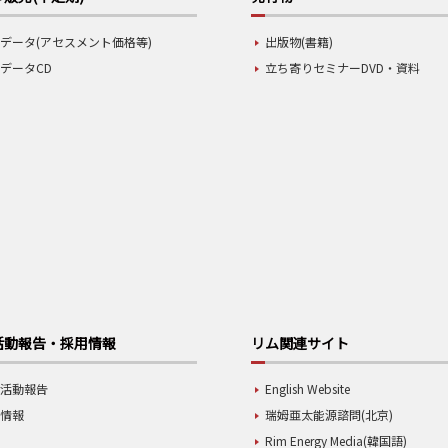
データ(アセスメント価格等)
出版物(書籍)
データCD
立ち寄りセミナーDVD・資料
活動報告・採用情報
リム関連サイト
業活動報告
English Website
用情報
瑞姆亜太能源諮問(北京)
Rim Energy Media(韓国語)