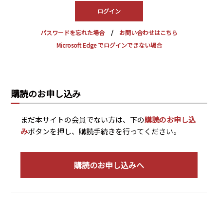
PRA原則
Q & A
English Website
パスワードを忘れた場合
お問い合わせはこちら
会社概要
瑞姆亜太能源諮問(北京)
Microsoft Edge でログインできない場合
お問い合わせ
Rim Energy Media(韓国語)
年間休刊日
サイトマップ
購読のお申し込み
採用情報
まだ本サイトの会員でない方は、下の
購読のお申し込
み
ボタンを押し、購読手続きを行ってください。
購読のお申し込みへ