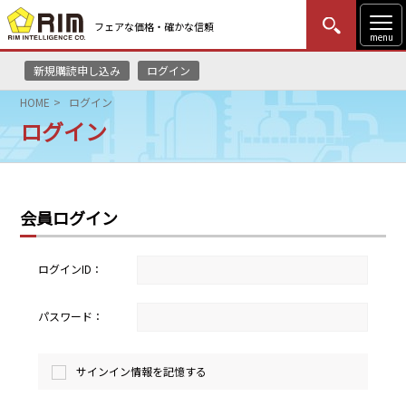
フェアな価格・確かな信頼
menu
新規購読申し込み
ログイン
MENU
更新
はじめての方
ログイン
HOME
ログイン
ログイン
HOME
マーケットニュース
会員ログイン
リムレポート
メソドロジー
ログインID：
研修・セミナー
パスワード：
コンサルティング
サインイン情報を記憶する