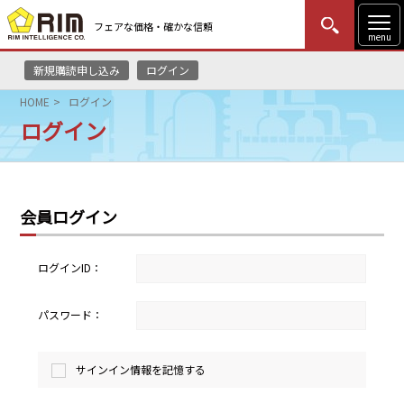
フェアな価格・確かな信頼
menu
新規購読申し込み
ログイン
MENU
更新
はじめての方
ログイン
HOME
ログイン
ログイン
HOME
マーケットニュース
会員ログイン
リムレポート
メソドロジー
ログインID：
研修・セミナー
パスワード：
コンサルティング
サインイン情報を記憶する