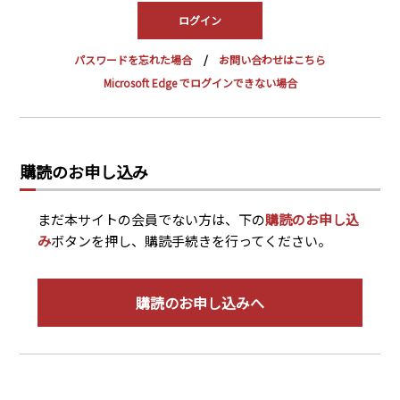
PRA原則
Q & A
English Website
パスワードを忘れた場合
お問い合わせはこちら
会社概要
瑞姆亜太能源諮問(北京)
Microsoft Edge でログインできない場合
お問い合わせ
Rim Energy Media(韓国語)
年間休刊日
サイトマップ
購読のお申し込み
採用情報
まだ本サイトの会員でない方は、下の
購読のお申し込
み
ボタンを押し、購読手続きを行ってください。
購読のお申し込みへ