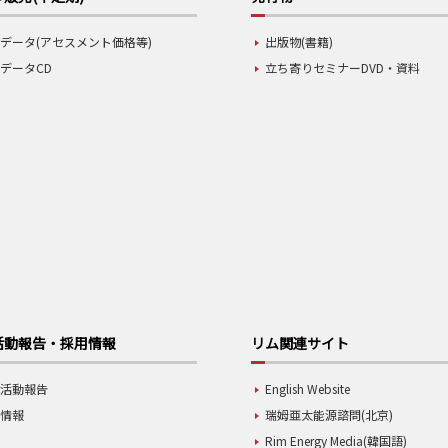
データ(アセスメント価格等)
出版物(書籍)
データCD
立ち寄りセミナーDVD・資料
活動報告・採用情報
リム関連サイト
業活動報告
English Website
用情報
瑞姆亜太能源諮問(北京)
Rim Energy Media(韓国語)