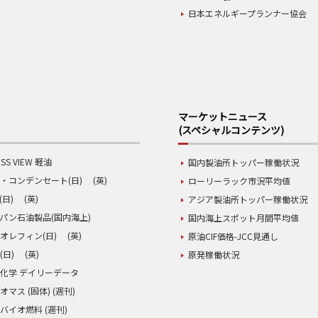
日本エネルギープランナー協会
マーケットニュース
(スペシャルコンテンツ)
SS VIEW 軽油
国内製油所トッパー稼働状況
・コンデンセート(日)
(英)
ローリーラック市況平均値
(日)
(英)
アジア製油所トッパー稼働状況
パン石油製品(国内海上)
国内海上スポット月間平均値
オレフィン(日)
(英)
原油CIF価格-JCC見通し
(日)
(英)
原発稼働状況
化学 デイリーデータ
オマス (固体) (週刊)
バイオ燃料 (週刊)