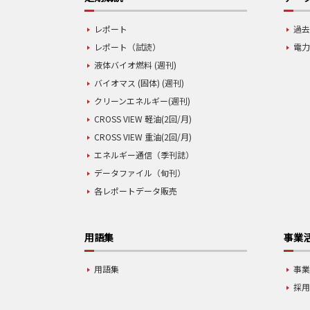
レポート
過去
レポート（試読）
電力
液体バイオ燃料 (週刊)
バイオマス (固体) (週刊)
クリーンエネルギー(週刊)
CROSS VIEW 軽油(2回/月)
CROSS VIEW 重油(2回/月)
エネルギー通信（季刊誌）
データファイル（旬刊）
各レポートデータ販売
用語集
事業
用語集
事
採