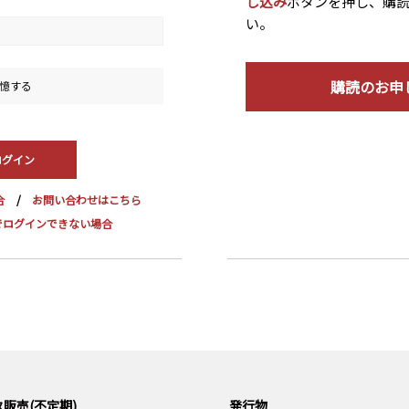
し込み
ボタンを押し、購
い。
購読のお申
憶する
合
お問い合わせはこちら
dge でログインできない場合
販売(不定期)
発行物