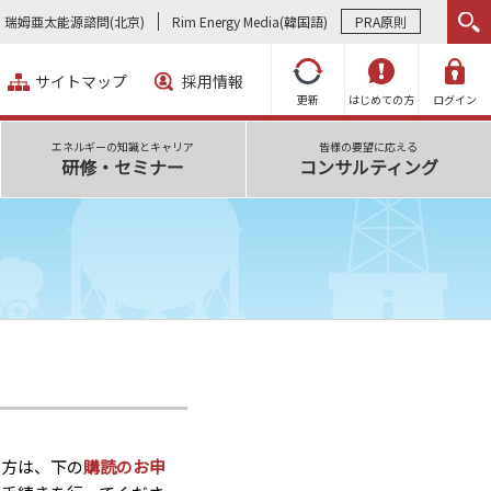
瑞姆亜太能源諮問(北京)
Rim Energy Media(韓国語)
PRA原則
サイトマップ
採用情報
更新
はじめての方
ログイン
エネルギーの知識とキャリア
皆様の要望に応える
研修・セミナー
コンサルティング
い方は、下の
購読のお申