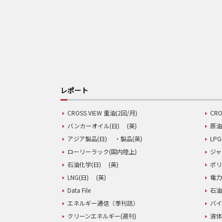
レポート
CROSS VIEW 重油(2回/月)
CRO
バンカーオイル(日)
(英)
原油
アジア製品(日)
・製品(英)
LPG
ローリーラック(国内陸上)
ジャ
石油化学(日)
(英)
ポリ
LNG(日)
(英)
電力
Data File
石油
エネルギー通信（季刊誌）
バイ
クリーンエネルギー(週刊)
液体