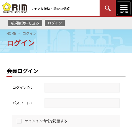
フェアな価格・確かな信頼
menu
新規購読申し込み
ログイン
MENU
更新
はじめての方
ログイン
HOME
ログイン
ログイン
HOME
マーケットニュース
会員ログイン
リムレポート
メソドロジー
ログインID：
研修・セミナー
パスワード：
コンサルティング
サインイン情報を記憶する