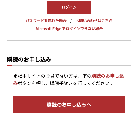
PRA原則
Q & A
English Website
パスワードを忘れた場合
お問い合わせはこちら
会社概要
瑞姆亜太能源諮問(北京)
Microsoft Edge でログインできない場合
お問い合わせ
Rim Energy Media(韓国語)
年間休刊日
サイトマップ
購読のお申し込み
採用情報
まだ本サイトの会員でない方は、下の
購読のお申し込
み
ボタンを押し、購読手続きを行ってください。
購読のお申し込みへ