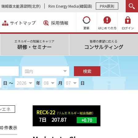
瑞姆亜太能源諮問(北京)
Rim Energy Media(韓国語)
PRA原則
サイトマップ
採用情報
更新
はじめての方
ログイン
エネルギーの知識とキャリア
皆様の要望に応える
研修・セミナー
コンサルティング
日
～
年
月
日
ンエネ
RECX-22
（リムエネルギー総合指数）
7日 207.87
+0.70
330 件表示