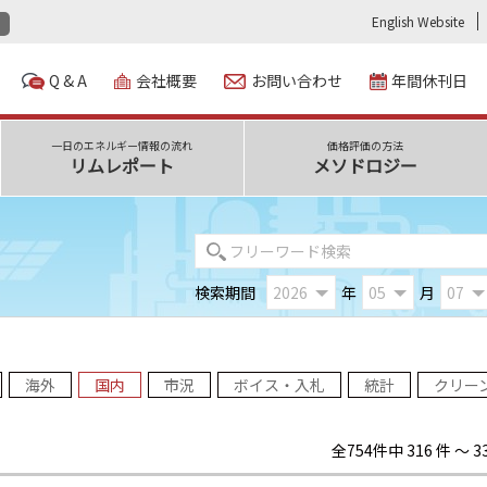
English Website
Q & A
会社概要
お問い合わせ
年間休刊日
一日のエネルギー情報の流れ
価格評価の方法
リムレポート
メソドロジー
検索期間
年
月
海外
国内
市況
ボイス・入札
統計
クリー
全754件中 316 件 ～ 