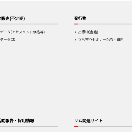
販売(不定期)
発行物
データ(アセスメント価格等)
出版物(書籍)
データCD
立ち寄りセミナーDVD・資料
活動報告・採用情報
リム関連サイト