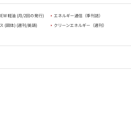
VIEW 軽油 (月/2回の発行)
エネルギー通信（季刊誌）
 (固体) (週刊/英語)
クリーンエネルギー（週刊）