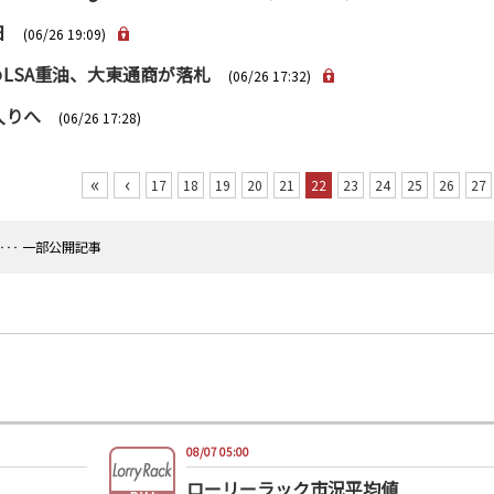
日
(06/26 19:09)
LSA重油、大東通商が落札
(06/26 17:32)
入りへ
(06/26 17:28)
«
‹
17
18
19
20
21
22
23
24
25
26
27
‥‥ 一部公開記事
08/07 05:00
ローリーラック市況平均値