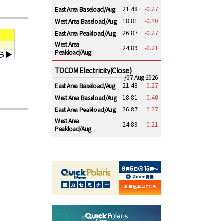
21.48
-0.27
East Area Baseload/Aug
18.81
-0.40
West Area Baseload/Aug
26.87
-0.27
East Area Peakload/Aug
West Area
24.89
-0.21
Peakload/Aug
TOCOM Electricity(Close)
/07 Aug 2026
21.48
-0.27
East Area Baseload/Aug
18.81
-0.40
West Area Baseload/Aug
26.87
-0.27
East Area Peakload/Aug
West Area
24.89
-0.21
Peakload/Aug