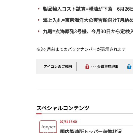
製品輸入コスト試算=軽油が下落 6月26
海上入札=東京海洋大の実習船向け7月納め
九電=玄海原発3号機、今月30日から定検
※3ヶ月前までのバックナンバーが表示されます
アイコンのご説明
‥‥ 会員専用記事
スペシャルコンテンツ
07/31 18:00
国内製油所トッパー稼働状況