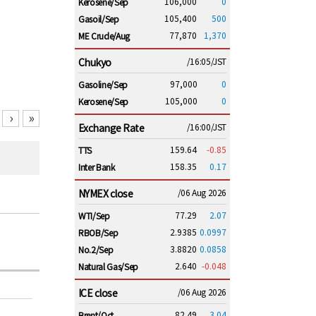
106,000
0
Kerosene/Sep
105,400
500
Gasoil/Sep
77,870
1,370
ME Crude/Aug
Chukyo
/16:05/JST
97,000
0
Gasoline/Sep
105,000
0
Kerosene/Sep
›
»
Exchange Rate
/16:00/JST
159.64
-0.85
TTS
158.35
0.17
Inter Bank
NYMEX close
/06 Aug 2026
77.29
2.07
WTI/Sep
2.9385
0.0997
RBOB/Sep
3.8820
0.0858
No.2/Sep
2.640
-0.048
Natural Gas/Sep
ICE close
/06 Aug 2026
82.49
3.04
Brent/Oct