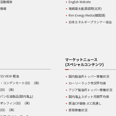
業活動報告
English Website
用情報
瑞姆亜太能源諮問(北京)
Rim Energy Media(韓国語)
日本エネルギープランナー協会
マーケットニュース
(スペシャルコンテンツ)
SS VIEW 軽油
国内製油所トッパー稼働状況
・コンデンセート(日)
(英)
ローリーラック市況平均値
(日)
(英)
アジア製油所トッパー稼働状況
パン石油製品(国内海上)
国内海上スポット月間平均値
オレフィン(日)
(英)
原油CIF価格-JCC見通し
(日)
(英)
原発稼働状況