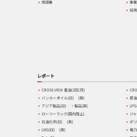
用語集
事
採
レポート
CROSS VIEW 重油(2回/月)
CRO
バンカーオイル(日)
(英)
原油
アジア製品(日)
・製品(英)
LPG
ローリーラック(国内陸上)
ジャ
石油化学(日)
(英)
ポリ
LNG(日)
(英)
電力