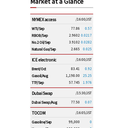
Market at a Glance
NYMEX access
/16:00/JST
77.86
0.57
WTI/Sep
2.9602
0.0217
RBOB/Sep
3.9102
0.0282
No.2 Oil/Sep
2.665
0.025
Natural Gas/Sep
ICE electronic
/16:00/JST
83.41
0.92
Brent/Oct
1,198.00
25.25
Gasoil/Aug
57.745
1.976
TTF/Sep
Dubai Swap
/15:30/JST
77.50
0.07
Dubai Swap/Aug
TOCOM
/16:05/JST
99,000
0
Gasoline/Sep