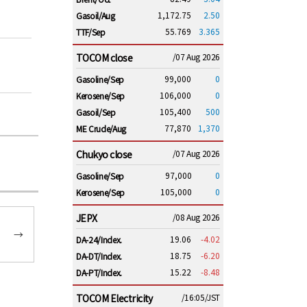
1,172.75
2.50
Gasoil/Aug
55.769
3.365
TTF/Sep
TOCOM close
/07 Aug 2026
99,000
0
Gasoline/Sep
106,000
0
Kerosene/Sep
105,400
500
Gasoil/Sep
77,870
1,370
ME Crude/Aug
Chukyo close
/07 Aug 2026
97,000
0
Gasoline/Sep
105,000
0
Kerosene/Sep
JEPX
/08 Aug 2026
→
19.06
-4.02
DA-24/Index.
18.75
-6.20
DA-DT/Index.
15.22
-8.48
DA-PT/Index.
TOCOM Electricity
/16:05/JST