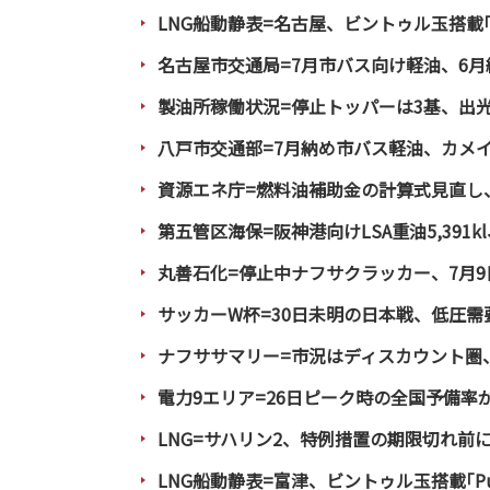
LNG船動静表=名古屋、ビントゥル玉搭載｢Se
名古屋市交通局=7月市バス向け軽油、6月納
製油所稼働状況=停止トッパーは3基、出
八戸市交通部=7月納め市バス軽油、カメ
資源エネ庁=燃料油補助金の計算式見直し
第五管区海保=阪神港向けLSA重油5,391
丸善石化=停止中ナフサクラッカー、7月
サッカーW杯=30日未明の日本戦、低圧
ナフササマリー=市況はディスカウント圏
電力9エリア=26日ピーク時の全国予備率が
LNG=サハリン2、特例措置の期限切れ前
LNG船動静表=富津、ビントゥル玉搭載｢Pute