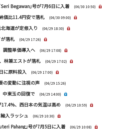
ri Begawan｣号が7月6日に入着
(06/30 10:50)
価比11.4円安で落札
(06/30 09:00)
光北海道が定修入り
(06/29 18:30)
イが落札
(06/29 17:26)
、調整単価導入へ
(06/29 17:08)
kl、林兼エストが落札
(06/29 17:02)
9日に原料投入
(06/29 17:00)
需要の変動に注視の声
(06/29 15:26)
、中東玉の回復で
(06/29 14:00)
17.4%、西日本の気温は高め
(06/29 10:59)
に輸入ラッシュ
(06/29 10:30)
ri Pahang｣号が7月5日に入着
(06/29 10:08)