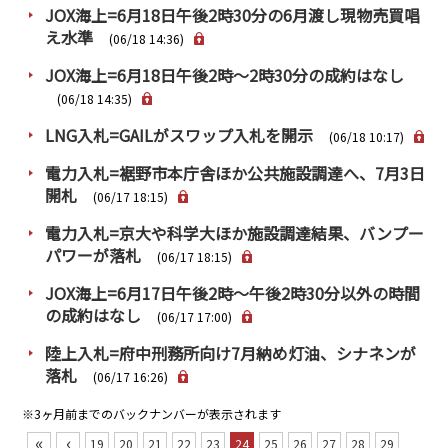
JOX海上=6月18日午後2時30分の6月渡し現物売買唱
え水準
(06/18 14:36)
JOX海上=6月18日午後2時～2時30分の成約はなし
(06/18 14:35)
LNG入札=GAILがスワップ入札を開示
(06/18 10:17)
電力入札=裾野市本庁舎ほか公共施設調達へ、7月3日
開札
(06/17 18:15)
電力入札=京大や科学大ほか施設調達結果、バンプー
パワーが落札
(06/17 18:15)
JOX海上=6月17日午後2時～午後2時30分以外の時間
の成約はなし
(06/17 17:00)
陸上入札=府中刑務所向け7月納め灯油、シナネンが
落札
(06/17 16:26)
※3ヶ月前までのバックナンバーが表示されます
«
‹
19
20
21
22
23
24
25
26
27
28
29