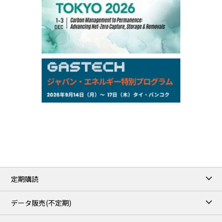
97,000
0
Gasoline/Sep
105,000
0
Kerosene/Sep
Exchange Rate
/16:00/JST
159.64
-0.85
TTS
158.35
0.17
Inter Bank
NYMEX close
/06 Aug 2026
77.29
2.07
WTI/Sep
2.9385
0.0997
RBOB/Sep
3.8820
0.0858
No.2/Sep
2.640
-0.048
Natural Gas/Sep
ICE close
/06 Aug 2026
82.49
3.04
Brent/Oct
定期購読
1,172.75
2.50
Gasoil/Aug
55.769
3.365
TTF/Sep
データ販売(不定期)
TOCOM close
/07 Aug 2026