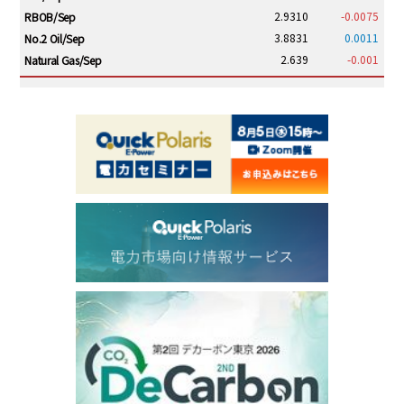
2.9310
-0.0075
RBOB/Sep
3.8831
0.0011
No.2 Oil/Sep
2.639
-0.001
Natural Gas/Sep
ICE electronic
/19:00/JST
82.31
-0.18
Brent/Oct
1,191.25
18.50
Gasoil/Aug
56.070
0.301
TTF/Sep
Dubai Swap
/17:30/JST
77.75
0.32
Dubai Swap/Aug
TOCOM
/16:05/JST
99,000
0
Gasoline/Sep
106,000
0
Kerosene/Sep
105,400
500
Gasoil/Sep
77,870
1,370
ME Crude/Aug
Chukyo
/16:05/JST