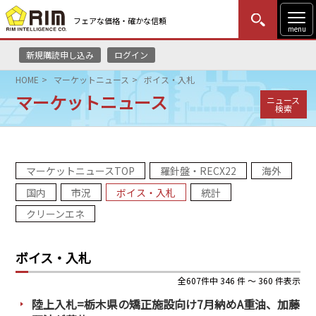
フェアな価格・確かな信頼
menu
新規購読申し込み
ログイン
MENU
更新
はじめての方
ログイン
HOME
マーケットニュース
ボイス・入札
マーケットニュース
ニュース
HOME
検索
マーケットニュース
マーケットニュースTOP
羅針盤・RECX22
海外
リムレポート
国内
市況
ボイス・入札
統計
メソドロジー
クリーンエネ
研修・セミナー
ボイス・入札
コンサルティング
全607件中 346 件 ～ 360 件表示
陸上入札=栃木県の矯正施設向け7月納めA重油、加藤