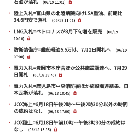
石油が落札
PRA原則
(06/19 11:01)
陸上入札=富山県の北陸病院向けLSA重油、前期比
Q & A
English Website
34.6円安で落札
(06/19 11:01)
会社概要
瑞姆亜太能源諮問(北京)
LNG入札=ペトロナスが8月下旬着を販売
(06/19
お問い合わせ
Rim Energy Media(韓国語)
10:10)
年間休刊日
防衛装備庁=艦船軽油5.5万kl、7月2日開札へ
(06/19
サイトマップ
07:00)
採用情報
電力入札=豊岡市本庁舎ほか公共施設調達へ、7月29
日開札
(06/18 18:46)
電力入札=鹿児島市中央消防署ほか施設調達結果、日
本瓦斯が落札
(06/18 18:45)
JOX海上=6月18日午後2時～午後2時30分以外の時間
の成約はなし
(06/18 17:00)
JOX陸上=6月18日午前10時～午後3時30分の成約は
なし
(06/18 15:35)