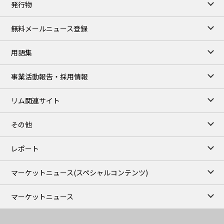
発行物
99,000
0
Gasoline/Sep
106,000
0
Kerosene/Sep
無料メールニュース登録
105,400
500
Gasoil/Sep
77,870
1,370
ME Crude/Aug
用語集
Chukyo close
/07 Aug 2026
97,000
0
事業活動報告・採用情報
Gasoline/Sep
105,000
0
Kerosene/Sep
リム関連サイト
JEPX
/08 Aug 2026
19.06
-4.02
DA-24/Index.
その他
18.75
-6.20
DA-DT/Index.
15.22
-8.48
DA-PT/Index.
レポート
TOCOM Electricity
/16:05/JST
マーケットニュース
(スペシャルコンテンツ)
21.48
-0.27
East Area Baseload/Aug
18.81
-0.40
West Area Baseload/Aug
マーケットニュース
26.87
-0.27
East Area Peakload/Aug
24.89
-0.21
West Area Peakload/Aug