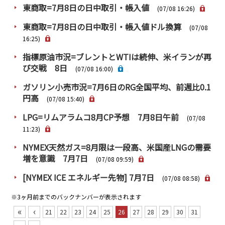
東商取=7月8日の日中取引・帳入値
(07/08 16:26)
東商取=7月8日の日中取引・帳入値ドル換算
(07/08
16:25)
指標原油市況=ブレントとWTIは続伸、米イランが再
び交戦 8日
(07/08 16:00)
ガソリン小売市況=7月6日のRG全国平均、前週比0.1
円高
(07/08 15:40)
LPG=リムアラムコ8月CP予想 7月8日午前
(07/08
11:23)
NYMEX天然ガス=8月限は一段高、米国産LNGの需要
増を意識 7月7日
(07/08 09:59)
[NYMEX ICE エネルギー先物] 7月7日
(07/08 08:58)
※3ヶ月前までのバックナンバーが表示されます
«
‹
21
22
23
24
25
26
27
28
29
30
31