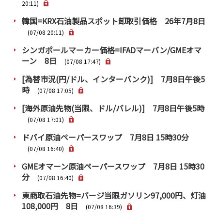
PRA原則
20:11)
韓国=KRX石油製品スポット卸取引価格 26年7月8日
Q & A
English Website
(07/08 20:11)
会社概要
瑞姆亜太能源諮問(北京)
シンガポールマーカー価格=IFADマーバン/GMEオマ
お問い合わせ
Rim Energy Media(韓国語)
ーン 8日
(07/08 17:47)
年間休刊日
[為替市況(円/ドル、インターバンク)] 7月8日午後5
サイトマップ
時
(07/08 17:05)
採用情報
[海外原油先物(当限、ドル/バレル)] 7月8日午後5時
(07/08 17:01)
ドバイ原油ペーパースワップ 7月8日 15時30分
(07/08 16:40)
GMEオマーン原油ペーパースワップ 7月8日 15時30
分
(07/08 16:40)
東商取石油先物=バージ当限ガソリン97,000円、灯油
108,000円 8日
(07/08 16:39)