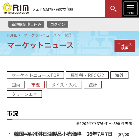
フェアな価格・確かな信頼
menu
新規購読申し込み
ログイン
MENU
更新
はじめての方
ログイン
HOME
マーケットニュース
市況
マーケットニュース
ニュース
HOME
検索
マーケットニュース
マーケットニュースTOP
羅針盤・RECX22
海外
リムレポート
国内
市況
ボイス・入札
統計
メソドロジー
クリーンエネ
研修・セミナー
市況
コンサルティング
全1202件中 376 件 ～ 390 件表示
韓国=系列別石油製品小売価格 26年7月7日
(07/08