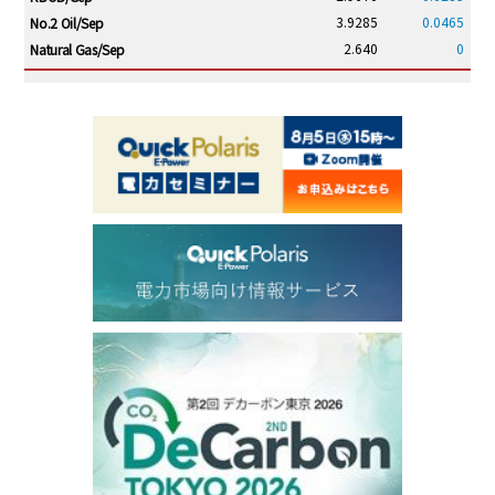
3.9285
0.0465
No.2 Oil/Sep
2.640
0
Natural Gas/Sep
ICE electronic
/14:00/JST
83.78
1.29
Brent/Oct
1,201.25
28.50
Gasoil/Aug
58.075
2.306
TTF/Sep
Dubai Swap
/10:45/JST
79.66
2.23
Dubai Swap/Aug
TOCOM
/11:35/JST
-
-
Gasoline/Sep
-
-
Kerosene/Sep
-
-
Gasoil/Sep
77,870
1,370
ME Crude/Aug
Chukyo
/11:35/JST
-
-
Gasoline/Sep