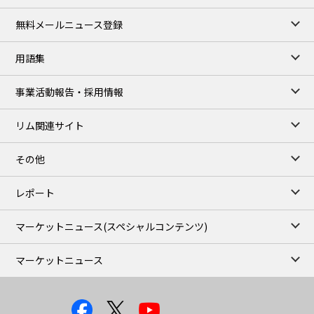
106,000
0
Kerosene/Sep
無料メールニュース登録
104,900
-200
Gasoil/Sep
76,500
800
ME Crude/Aug
用語集
Chukyo close
/06 Aug 2026
97,000
0
事業活動報告・採用情報
Gasoline/Sep
105,000
0
Kerosene/Sep
リム関連サイト
JEPX
/08 Aug 2026
19.06
-4.02
DA-24/Index.
その他
18.75
-6.20
DA-DT/Index.
15.22
-8.48
DA-PT/Index.
レポート
TOCOM Electricity
/11:35/JST
マーケットニュース
(スペシャルコンテンツ)
-
-
East Area Baseload/Aug
-
-
West Area Baseload/Aug
マーケットニュース
-
-
East Area Peakload/Aug
-
-
West Area Peakload/Aug
/06 Aug 2026