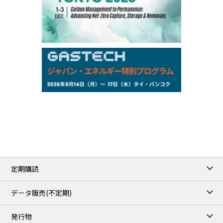
-
-
Kerosene/Sep
Exchange Rate
/10:00/JST
159.64
-0.85
TTS
158.52
-0.70
Inter Bank
NYMEX close
/06 Aug 2026
77.29
2.07
WTI/Sep
2.9385
0.0997
RBOB/Sep
3.8820
0.0858
No.2/Sep
2.640
-0.048
Natural Gas/Sep
ICE close
/06 Aug 2026
82.49
3.04
Brent/Oct
定期購読
1,172.75
2.50
Gasoil/Aug
55.769
3.365
TTF/Sep
データ販売(不定期)
TOCOM close
/06 Aug 2026
発行物
99,000
0
Gasoline/Sep