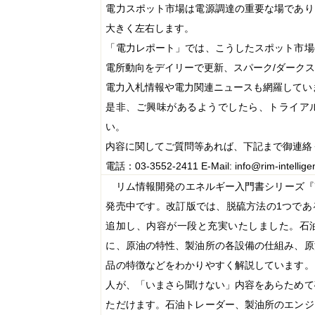
電力スポット市場は電源調達の重要な場であり
大きく左右します。
「電力レポート」では、こうしたスポット市場
電所動向をデイリーで更新、スパーク
/
ダーク
電力入札情報や電力関連ニュースも網羅してい
是非、ご興味があるようでしたら、トライア
い。
内容に関してご質問等あれば、下記まで御連絡
電話：
03-3552-2411
E-Mail: info@rim-intellige
リム情報開発のエネルギー入門書シリーズ『
発売中です。改訂版では、脱硫方法の
1
つであ
追加し、内容が一段と充実いたしました。石
に、原油の特性、製油所の各設備の仕組み、原
品の特徴などをわかりやすく解説しています。
人が、「いまさら聞けない」内容をあらためて
ただけます。石油トレーダー、製油所のエンジ