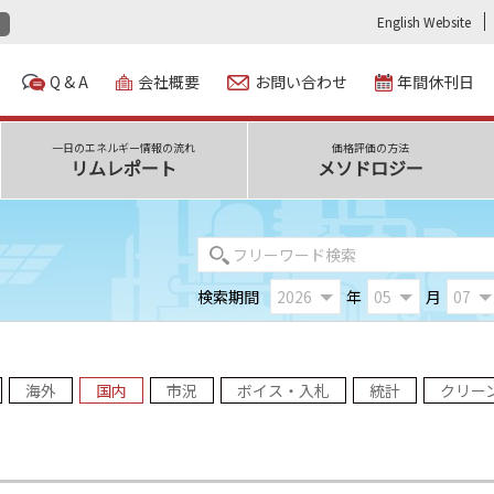
English Website
Q & A
会社概要
お問い合わせ
年間休刊日
一日のエネルギー情報の流れ
価格評価の方法
リムレポート
メソドロジー
検索期間
年
月
海外
国内
市況
ボイス・入札
統計
クリー