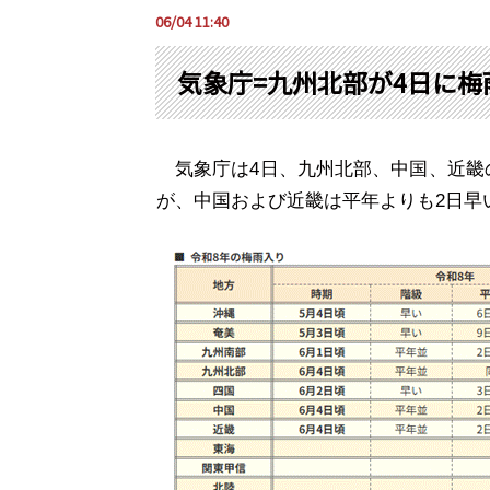
06/04 11:40
気象庁=九州北部が4日に
気象庁は
4
日、九州北部、中国、近畿
が、中国および近畿は平年よりも
2
日早