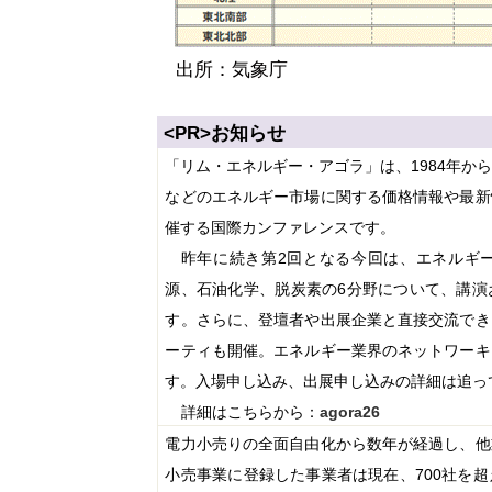
出所：気象庁
<PR>
お知らせ
「リム・エネルギー・アゴラ」は、
1984
年か
などのエネルギー市場に関する価格情報や最新
催する国際カンファレンスです。
昨年に続き第
2
回となる今回は、エネルギ
源、石油化学、脱炭素の
6
分野について、講演
す。さらに、登壇者や出展企業と直接交流でき
ーティも開催。エネルギー業界のネットワーキ
す。入場申し込み、出展申し込みの詳細は追っ
詳細はこちらから：
agora26
電力小売りの全面自由化から数年が経過し、他
小売事業に登録した事業者は現在、
700
社を超