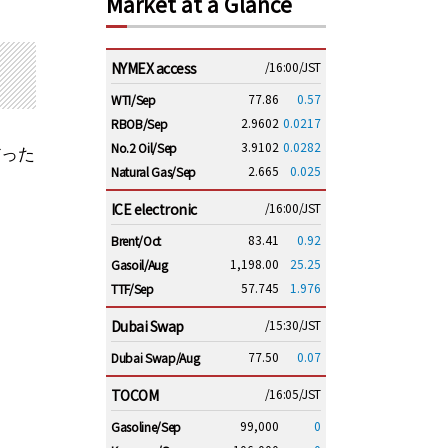
Market at a Glance
NYMEX access
/16:00/JST
77.86
0.57
WTI/Sep
2.9602
0.0217
RBOB/Sep
3.9102
0.0282
No.2 Oil/Sep
だった
2.665
0.025
Natural Gas/Sep
ICE electronic
/16:00/JST
83.41
0.92
Brent/Oct
1,198.00
25.25
Gasoil/Aug
57.745
1.976
TTF/Sep
Dubai Swap
/15:30/JST
77.50
0.07
Dubai Swap/Aug
TOCOM
/16:05/JST
99,000
0
Gasoline/Sep