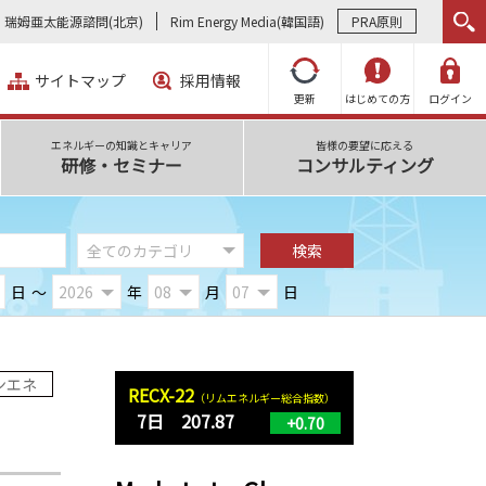
瑞姆亜太能源諮問(北京)
Rim Energy Media(韓国語)
PRA原則
サイトマップ
採用情報
更新
はじめての方
ログイン
エネルギーの知識とキャリア
皆様の要望に応える
研修・セミナー
コンサルティング
日
～
年
月
日
ンエネ
RECX-22
（リムエネルギー総合指数）
7日 207.87
+0.70