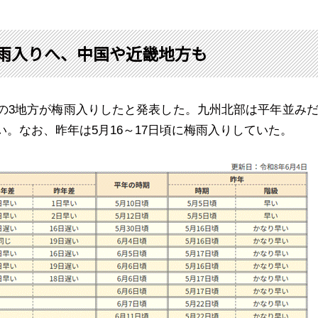
梅雨入りへ、中国や近畿地方も
の
3
地方が梅雨入りしたと発表した。九州北部は平年並み
い。なお、昨年は
5
月
16
～
17
日頃に梅雨入りしていた。