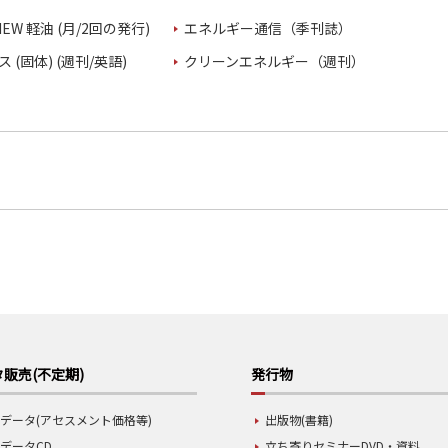
VIEW 軽油 (月/2回の発行)
エネルギー通信（季刊誌）
 (固体) (週刊/英語)
クリーンエネルギー（週刊）
販売(不定期)
発行物
データ(アセスメント価格等)
出版物(書籍)
データCD
立ち寄りセミナーDVD・資料