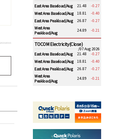
21.48
-0.27
East Area Baseload/Aug
18.81
-0.40
West Area Baseload/Aug
26.87
-0.27
East Area Peakload/Aug
West Area
24.89
-0.21
Peakload/Aug
TOCOM Electricity(Close)
/07 Aug 2026
21.48
-0.27
East Area Baseload/Aug
18.81
-0.40
West Area Baseload/Aug
26.87
-0.27
East Area Peakload/Aug
West Area
24.89
-0.21
Peakload/Aug