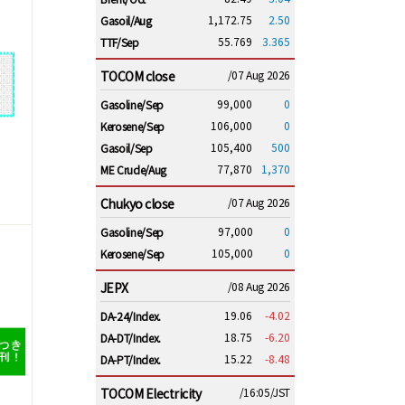
1,172.75
2.50
Gasoil/Aug
55.769
3.365
TTF/Sep
TOCOM close
/07 Aug 2026
99,000
0
Gasoline/Sep
106,000
0
Kerosene/Sep
105,400
500
Gasoil/Sep
77,870
1,370
ME Crude/Aug
Chukyo close
/07 Aug 2026
97,000
0
Gasoline/Sep
105,000
0
Kerosene/Sep
JEPX
/08 Aug 2026
19.06
-4.02
DA-24/Index.
18.75
-6.20
DA-DT/Index.
15.22
-8.48
DA-PT/Index.
TOCOM Electricity
/16:05/JST