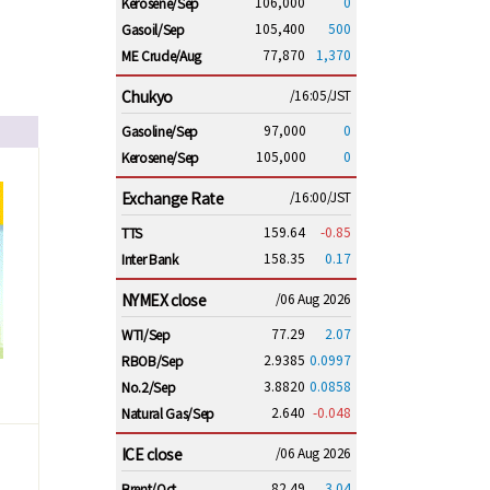
106,000
0
Kerosene/Sep
105,400
500
Gasoil/Sep
77,870
1,370
ME Crude/Aug
Chukyo
/16:05/JST
97,000
0
Gasoline/Sep
105,000
0
Kerosene/Sep
Exchange Rate
/16:00/JST
159.64
-0.85
TTS
158.35
0.17
Inter Bank
NYMEX close
/06 Aug 2026
77.29
2.07
WTI/Sep
2.9385
0.0997
RBOB/Sep
3.8820
0.0858
No.2/Sep
2.640
-0.048
Natural Gas/Sep
ICE close
/06 Aug 2026
82.49
3.04
Brent/Oct