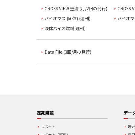
CROSS VIEW 重油 (月/2回の発行)
CROSS 
バイオマス (固体) (週刊)
バイオマス
液体バイオ燃料(週刊)
Data File (3回/月の発行)
定期購読
データ
レポート
過去
レポート（試読）
電力