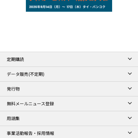
NYMEX close
77.29
2.07
WTI/Sep
2.9385
0.0997
RBOB/Sep
3.8820
0.0858
No.2/Sep
2.640
-0.048
Natural Gas/Sep
ICE close
/06 Aug 2026
82.49
3.04
Brent/Oct
定期購読
1,172.75
2.50
Gasoil/Aug
55.769
3.365
TTF/Sep
データ販売(不定期)
TOCOM close
/07 Aug 2026
発行物
99,000
0
Gasoline/Sep
106,000
0
Kerosene/Sep
無料メールニュース登録
105,400
500
Gasoil/Sep
77,870
1,370
ME Crude/Aug
用語集
Chukyo close
/07 Aug 2026
97,000
0
事業活動報告・採用情報
Gasoline/Sep