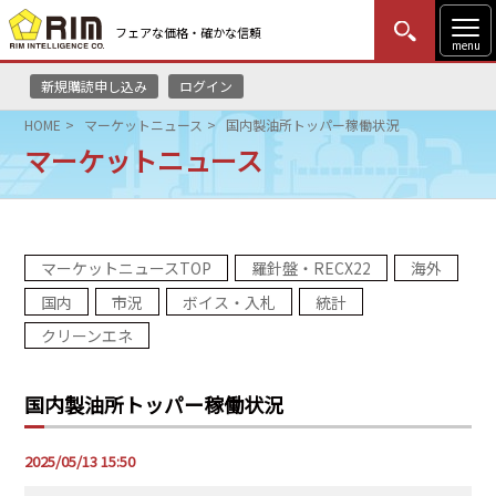
フェアな価格・確かな信頼
menu
新規購読申し込み
ログイン
MENU
更新
はじめての方
ログイン
HOME
マーケットニュース
国内製油所トッパー稼働状況
マーケットニュース
HOME
マーケットニュース
マーケットニュースTOP
羅針盤・RECX22
海外
リムレポート
国内
市況
ボイス・入札
統計
メソドロジー
クリーンエネ
研修・セミナー
国内製油所トッパー稼働状況
コンサルティング
2025/05/13 15:50