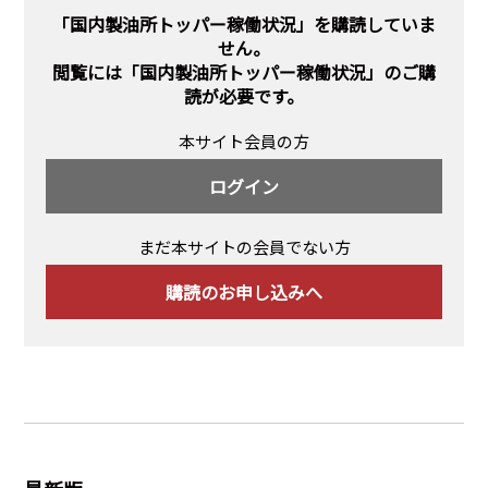
PRA原則
「国内製油所トッパー稼働状況」を購読していま
せん。
Q & A
English Website
閲覧には
「国内製油所トッパー稼働状況」のご購
読
が必要です。
会社概要
瑞姆亜太能源諮問(北京)
お問い合わせ
Rim Energy Media(韓国語)
本サイト会員の方
年間休刊日
ログイン
サイトマップ
採用情報
まだ本サイトの会員でない方
購読のお申し込みへ