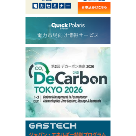
56.070
0.301
TTF/Sep
Dubai Swap
/17:30/JST
77.75
0.32
Dubai Swap/Aug
TOCOM
/16:05/JST
99,000
0
Gasoline/Sep
106,000
0
Kerosene/Sep
105,400
500
Gasoil/Sep
77,870
1,370
ME Crude/Aug
Chukyo
/16:05/JST
97,000
0
Gasoline/Sep
105,000
0
Kerosene/Sep
Exchange Rate
/16:00/JST
159.64
-0.85
TTS
158.35
0.17
Inter Bank
/06 Aug 2026