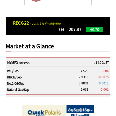
RECX-22
（リムエネルギー総合指数）
7日 207.87
+0.70
Market at a Glance
NYMEX access
/19:00/JST
77.23
-0.06
WTI/Sep
2.9310
-0.0075
RBOB/Sep
3.8831
0.0011
No.2 Oil/Sep
2.639
-0.001
Natural Gas/Sep
ICE electronic
/19:00/JST
82.31
-0.18
Brent/Oct
1,191.25
18.50
Gasoil/Aug