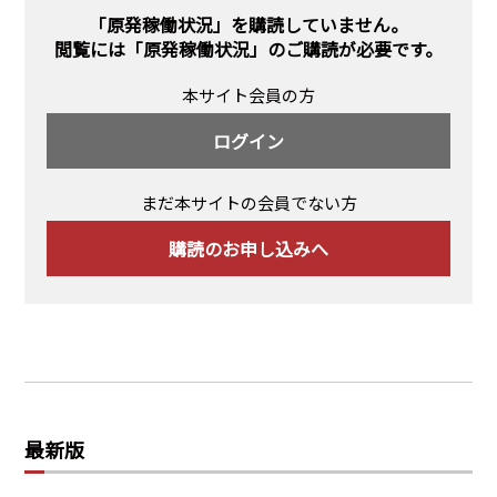
PRA原則
「原発稼働状況」を購読していません。
閲覧には
「原発稼働状況」のご購読
が必要です。
Q & A
English Website
本サイト会員の方
会社概要
瑞姆亜太能源諮問(北京)
お問い合わせ
Rim Energy Media(韓国語)
ログイン
年間休刊日
サイトマップ
まだ本サイトの会員でない方
採用情報
購読のお申し込みへ
最新版