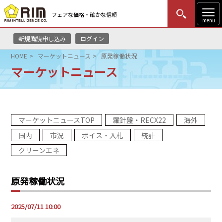
フェアな価格・確かな信頼
menu
新規購読申し込み
ログイン
MENU
更新
はじめての方
ログイン
HOME
マーケットニュース
原発稼働状況
マーケットニュース
HOME
マーケットニュース
マーケットニュースTOP
羅針盤・RECX22
海外
リムレポート
国内
市況
ボイス・入札
統計
メソドロジー
クリーンエネ
研修・セミナー
原発稼働状況
コンサルティング
2025/07/11 10:00