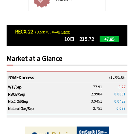
RECX-22
（リムエネルギー総合指数）
10日 215.72
+7.85
Market at a Glance
NYMEX access
/16:00/JST
77.91
-0.27
WTI/Sep
2.9904
0.0051
RBOB/Sep
3.9451
0.0427
No.2 Oil/Sep
2.751
0.089
Natural Gas/Sep
ICE electronic
/16:00/JST
83.41
-0.14
Brent/Oct