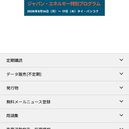
NYMEX close
/07 Aug 2026
78.18
0.89
WTI/Sep
2.9853
0.0468
RBOB/Sep
3.9024
0.0204
No.2/Sep
2.662
0.022
Natural Gas/Sep
ICE close
/07 Aug 2026
83.55
1.06
Brent/Oct
定期購読
1,197.00
24.25
Gasoil/Aug
55.544
-0.225
TTF/Sep
データ販売(不定期)
TOCOM close
/10 Aug 2026
発行物
99,000
0
Gasoline/Sep
106,000
0
Kerosene/Sep
無料メールニュース登録
105,500
100
Gasoil/Sep
79,550
1,680
ME Crude/Aug
用語集
Chukyo close
/10 Aug 2026
97,000
0
Gasoline/Sep