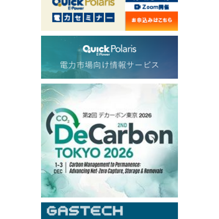
1,210.25
13.25
Gasoil/Aug
57.270
1.726
TTF/Sep
Dubai Swap
/15:30/JST
77.99
0.24
Dubai Swap/Aug
TOCOM
/16:05/JST
99,000
0
Gasoline/Sep
106,000
0
Kerosene/Sep
105,500
100
Gasoil/Sep
79,550
1,680
ME Crude/Aug
Chukyo
/16:05/JST
97,000
0
Gasoline/Sep
105,000
0
Kerosene/Sep
Exchange Rate
/16:00/JST
158.98
0.66
TTS
158.37
-0.43
Inter Bank