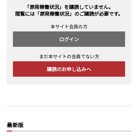
PRA原則
「原発稼働状況」を購読していません。
閲覧には
「原発稼働状況」のご購読
が必要です。
Q & A
English Website
本サイト会員の方
会社概要
瑞姆亜太能源諮問(北京)
お問い合わせ
Rim Energy Media(韓国語)
ログイン
年間休刊日
サイトマップ
まだ本サイトの会員でない方
採用情報
購読のお申し込みへ
最新版