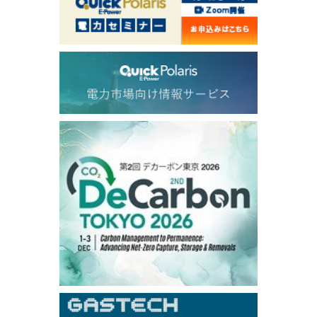
1,191.25
18.50
Gasoil/Aug
56.070
0.301
TTF/Sep
Dubai Swap
/17:30/JST
77.75
0.32
Dubai Swap/Aug
TOCOM
/16:05/JST
99,000
0
Gasoline/Sep
106,000
0
Kerosene/Sep
105,400
500
Gasoil/Sep
77,870
1,370
ME Crude/Aug
Chukyo
/16:05/JST
97,000
0
Gasoline/Sep
105,000
0
Kerosene/Sep
Exchange Rate
/16:00/JST
159.64
-0.85
TTS
158.35
0.17
Inter Bank