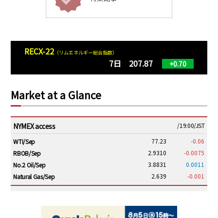
RECX-22
（リムエネルギー総合指数）
7日 207.87
+0.70
Market at a Glance
NYMEX access
/19:00/JST
77.23
-0.06
WTI/Sep
2.9310
-0.0075
RBOB/Sep
3.8831
0.0011
No.2 Oil/Sep
2.639
-0.001
Natural Gas/Sep
ICE electronic
/19:00/JST
82.31
-0.18
Brent/Oct