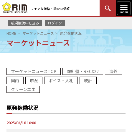
フェアな価格・確かな信頼
menu
新規購読申し込み
ログイン
MENU
更新
はじめての方
ログイン
HOME
マーケットニュース
原発稼働状況
マーケットニュース
HOME
マーケットニュース
マーケットニュースTOP
羅針盤・RECX22
海外
リムレポート
国内
市況
ボイス・入札
統計
メソドロジー
クリーンエネ
研修・セミナー
原発稼働状況
コンサルティング
2025/04/18 10:00