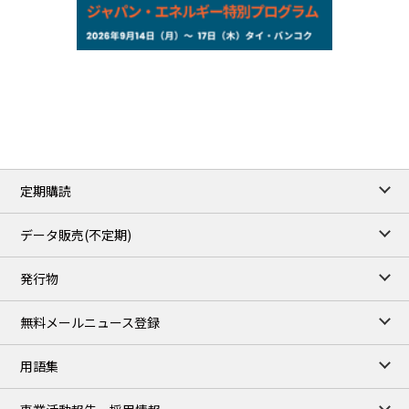
NYMEX close
/06 Aug 2026
77.29
2.07
WTI/Sep
2.9385
0.0997
RBOB/Sep
3.8820
0.0858
No.2/Sep
2.640
-0.048
Natural Gas/Sep
ICE close
/06 Aug 2026
82.49
3.04
Brent/Oct
定期購読
1,172.75
2.50
Gasoil/Aug
55.769
3.365
TTF/Sep
データ販売(不定期)
TOCOM close
/07 Aug 2026
発行物
99,000
0
Gasoline/Sep
106,000
0
Kerosene/Sep
無料メールニュース登録
105,400
500
Gasoil/Sep
77,870
1,370
ME Crude/Aug
用語集
Chukyo close
/07 Aug 2026
97,000
0
Gasoline/Sep