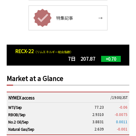
特集記事
→
RECX-22
（リムエネルギー総合指数）
7日 207.87
+0.70
Market at a Glance
NYMEX access
/19:00/JST
77.23
-0.06
WTI/Sep
2.9310
-0.0075
RBOB/Sep
3.8831
0.0011
No.2 Oil/Sep
2.639
-0.001
Natural Gas/Sep