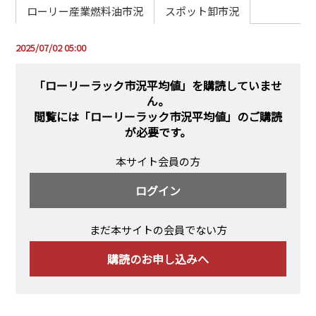
PRA原則
ローリー産業燃料油市況
スポット卸市況
Q & A
English Website
2025/07/02 05:00
会社概要
瑞姆亜太能源諮問(北京)
お問い合わせ
Rim Energy Media(韓国語)
「ローリーラック市況平均値」を購読していませ
ん。
年間休刊日
閲覧には
「ローリーラック市況平均値」のご購読
サイトマップ
が必要です。
採用情報
本サイト会員の方
ログイン
まだ本サイトの会員でない方
購読のお申し込みへ