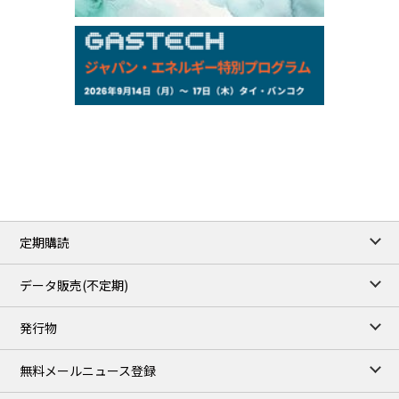
159.64
-0.85
TTS
158.35
0.17
Inter Bank
NYMEX close
/06 Aug 2026
77.29
2.07
WTI/Sep
2.9385
0.0997
RBOB/Sep
3.8820
0.0858
No.2/Sep
2.640
-0.048
Natural Gas/Sep
ICE close
/06 Aug 2026
82.49
3.04
Brent/Oct
定期購読
1,172.75
2.50
Gasoil/Aug
55.769
3.365
TTF/Sep
データ販売(不定期)
TOCOM close
/07 Aug 2026
発行物
99,000
0
Gasoline/Sep
106,000
0
Kerosene/Sep
無料メールニュース登録
105,400
500
Gasoil/Sep
77,870
1,370
ME Crude/Aug