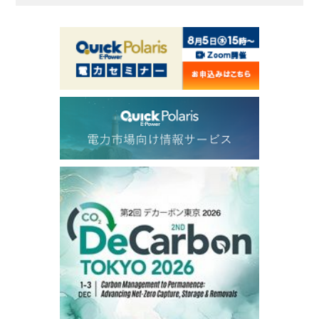
ICE electronic
/19:00/JST
82.31
-0.18
Brent/Oct
1,191.25
18.50
Gasoil/Aug
56.070
0.301
TTF/Sep
Dubai Swap
/17:30/JST
77.75
0.32
Dubai Swap/Aug
TOCOM
/16:05/JST
99,000
0
Gasoline/Sep
106,000
0
Kerosene/Sep
105,400
500
Gasoil/Sep
77,870
1,370
ME Crude/Aug
Chukyo
/16:05/JST
97,000
0
Gasoline/Sep
105,000
0
Kerosene/Sep
Exchange Rate
/16:00/JST