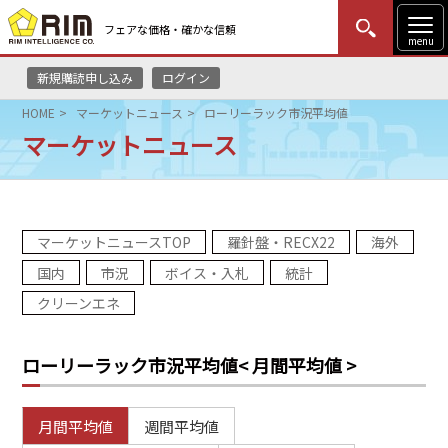
フェアな価格・確かな信頼
menu
新規購読申し込み
ログイン
MENU
更新
はじめての方
ログイン
HOME
マーケットニュース
ローリーラック市況平均値
マーケットニュース
HOME
マーケットニュース
マーケットニュースTOP
羅針盤・RECX22
海外
リムレポート
国内
市況
ボイス・入札
統計
メソドロジー
クリーンエネ
研修・セミナー
ローリーラック市況平均値
< 月間平均値 >
コンサルティング
月間平均値
週間平均値