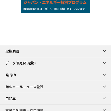
NYMEX close
/07 Aug 2026
78.18
0.89
WTI/Sep
2.9853
0.0468
RBOB/Sep
3.9024
0.0204
No.2/Sep
2.662
0.022
Natural Gas/Sep
ICE close
/07 Aug 2026
83.55
1.06
Brent/Oct
定期購読
1,197.00
24.25
Gasoil/Aug
55.544
-0.225
TTF/Sep
データ販売(不定期)
TOCOM close
/07 Aug 2026
発行物
99,000
0
Gasoline/Sep
106,000
0
Kerosene/Sep
無料メールニュース登録
105,400
500
Gasoil/Sep
77,870
1,370
ME Crude/Aug
用語集
Chukyo close
/07 Aug 2026
97,000
0
事業活動報告・採用情報
Gasoline/Sep