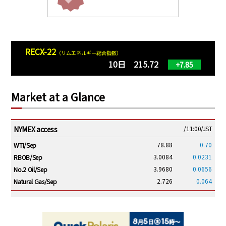
RECX-22
（リムエネルギー総合指数）
10日 215.72
+7.85
Market at a Glance
NYMEX access
/11:00/JST
78.88
0.70
WTI/Sep
3.0084
0.0231
RBOB/Sep
3.9680
0.0656
No.2 Oil/Sep
2.726
0.064
Natural Gas/Sep
ICE electronic
/11:00/JST
84.50
0.95
Brent/Oct