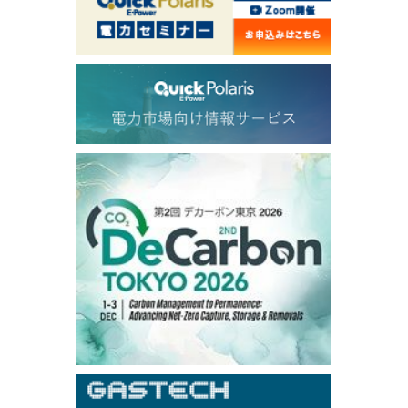
1,213.50
16.50
Gasoil/Aug
56.420
0.876
TTF/Sep
Dubai Swap
/10:45/JST
79.11
1.36
Dubai Swap/Aug
TOCOM
/16:05/JST
99,000
0
Gasoline/Sep
106,000
0
Kerosene/Sep
105,400
500
Gasoil/Sep
77,870
1,370
ME Crude/Aug
Chukyo
/16:05/JST
97,000
0
Gasoline/Sep
105,000
0
Kerosene/Sep
Exchange Rate
/10:00/JST
158.98
0.66
TTS
157.94
0.41
Inter Bank