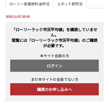
PRA原則
ローリー産業燃料油市況
スポット卸市況
Q & A
English Website
2025/11/07 05:00
会社概要
瑞姆亜太能源諮問(北京)
お問い合わせ
Rim Energy Media(韓国語)
「ローリーラック市況平均値」を購読していませ
ん。
年間休刊日
閲覧には
「ローリーラック市況平均値」のご購読
サイトマップ
が必要です。
採用情報
本サイト会員の方
ログイン
まだ本サイトの会員でない方
購読のお申し込みへ