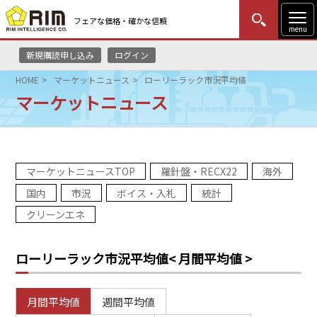
フェアな価格・確かな信頼
menu
新規購読申し込み
ログイン
MENU
更新
はじめての方
ログイン
HOME
マーケットニュース
ローリーラック市況平均値
マーケットニュース
HOME
マーケットニュース
マーケットニュースTOP
羅針盤・RECX22
海外
リムレポート
国内
市況
ボイス・入札
統計
メソドロジー
クリーンエネ
研修・セミナー
ローリーラック市況平均値
< 月間平均値 >
コンサルティング
月間平均値
週間平均値