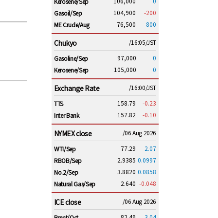
106,000
0
Kerosene/Sep
104,900
-200
Gasoil/Sep
76,500
800
ME Crude/Aug
Chukyo
/16:05/JST
97,000
0
Gasoline/Sep
105,000
0
Kerosene/Sep
Exchange Rate
/16:00/JST
158.79
-0.23
TTS
157.82
-0.10
Inter Bank
NYMEX close
/06 Aug 2026
77.29
2.07
WTI/Sep
2.9385
0.0997
RBOB/Sep
3.8820
0.0858
No.2/Sep
2.640
-0.048
Natural Gas/Sep
ICE close
/06 Aug 2026
82.49
3.04
Brent/Oct