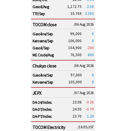
1,172.75
2.50
Gasoil/Aug
55.769
3.365
TTF/Sep
TOCOM close
/06 Aug 2026
99,000
0
Gasoline/Sep
106,000
0
Kerosene/Sep
104,900
-200
Gasoil/Sep
76,500
800
ME Crude/Aug
Chukyo close
/06 Aug 2026
97,000
0
Gasoline/Sep
105,000
0
Kerosene/Sep
JEPX
/07 Aug 2026
23.08
-0.36
DA-24/Index.
24.95
-0.79
DA-DT/Index.
23.70
1.20
DA-PT/Index.
TOCOM Electricity
/16:05/JST