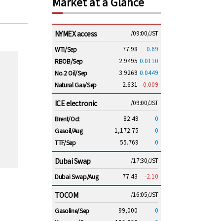
Market at a Glance
NYMEX access
/09:00/JST
77.98
0.69
WTI/Sep
2.9495
0.0110
RBOB/Sep
3.9269
0.0449
No.2 Oil/Sep
2.631
-0.009
Natural Gas/Sep
ICE electronic
/09:00/JST
82.49
0
Brent/Oct
1,172.75
0
Gasoil/Aug
55.769
0
TTF/Sep
Dubai Swap
/17:30/JST
77.43
-2.10
Dubai Swap/Aug
TOCOM
/16:05/JST
99,000
0
Gasoline/Sep