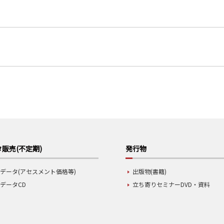
販売(不定期)
発行物
データ(アセスメント価格等)
出版物(書籍)
データCD
立ち寄りセミナーDVD・資料