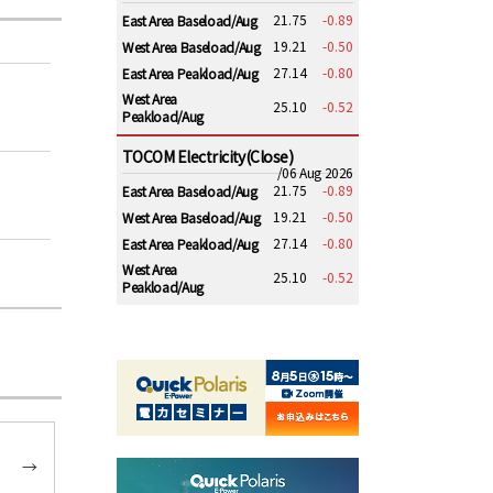
21.75
-0.89
East Area Baseload/Aug
19.21
-0.50
West Area Baseload/Aug
27.14
-0.80
East Area Peakload/Aug
West Area
25.10
-0.52
Peakload/Aug
TOCOM Electricity(Close)
/06 Aug 2026
21.75
-0.89
East Area Baseload/Aug
19.21
-0.50
West Area Baseload/Aug
27.14
-0.80
East Area Peakload/Aug
West Area
25.10
-0.52
Peakload/Aug
→