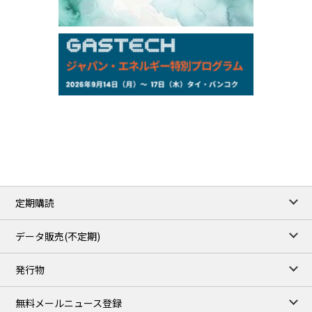
Exchange Rate
/16:00/JST
159.64
-0.85
TTS
158.35
0.17
Inter Bank
NYMEX close
/06 Aug 2026
77.29
2.07
WTI/Sep
2.9385
0.0997
RBOB/Sep
3.8820
0.0858
No.2/Sep
2.640
-0.048
Natural Gas/Sep
ICE close
/06 Aug 2026
82.49
3.04
Brent/Oct
定期購読
1,172.75
2.50
Gasoil/Aug
55.769
3.365
TTF/Sep
データ販売(不定期)
TOCOM close
/07 Aug 2026
発行物
99,000
0
Gasoline/Sep
106,000
0
Kerosene/Sep
無料メールニュース登録
105,400
500
Gasoil/Sep