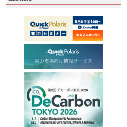
ICE electronic
/19:00/JST
82.31
-0.18
Brent/Oct
1,191.25
18.50
Gasoil/Aug
56.070
0.301
TTF/Sep
Dubai Swap
/17:30/JST
77.75
0.32
Dubai Swap/Aug
TOCOM
/16:05/JST
99,000
0
Gasoline/Sep
106,000
0
Kerosene/Sep
105,400
500
Gasoil/Sep
77,870
1,370
ME Crude/Aug
Chukyo
/16:05/JST
97,000
0
Gasoline/Sep
105,000
0
Kerosene/Sep