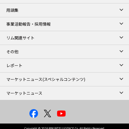
77,870
1,370
ME Crude/Aug
用語集
Chukyo close
/07 Aug 2026
97,000
0
事業活動報告・採用情報
Gasoline/Sep
105,000
0
Kerosene/Sep
リム関連サイト
JEPX
/08 Aug 2026
19.06
-4.02
DA-24/Index.
その他
18.75
-6.20
DA-DT/Index.
15.22
-8.48
DA-PT/Index.
レポート
TOCOM Electricity
/16:05/JST
マーケットニュース
(スペシャルコンテンツ)
21.48
-0.27
East Area Baseload/Aug
18.81
-0.40
West Area Baseload/Aug
マーケットニュース
26.87
-0.27
East Area Peakload/Aug
24.89
-0.21
West Area Peakload/Aug
TOCOM Electricity(Close)
/07 Aug 2026
21.48
-0.27
East Area Baseload/Aug
Copyright © 2026 RIM INTELLIGENCE Co, All Rights Reserved.