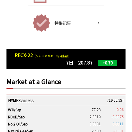
特集記事
→
RECX-22
（リムエネルギー総合指数）
7日 207.87
+0.70
Market at a Glance
NYMEX access
/19:00/JST
77.23
-0.06
WTI/Sep
2.9310
-0.0075
RBOB/Sep
3.8831
0.0011
No.2 Oil/Sep
2.639
-0.001
Natural Gas/Sep