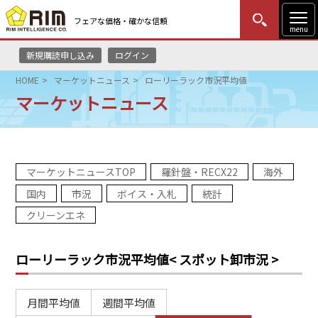
フェアな価格・確かな信頼
menu
新規購読申し込み
ログイン
MENU
更新
はじめての方
ログイン
HOME
マーケットニュース
ローリーラック市況平均値
マーケットニュース
HOME
マーケットニュース
マーケットニュースTOP
羅針盤・RECX22
海外
リムレポート
国内
市況
ボイス・入札
統計
メソドロジー
クリーンエネ
研修・セミナー
ローリーラック市況平均値
< スポット卸市況 >
コンサルティング
月間平均値
週間平均値