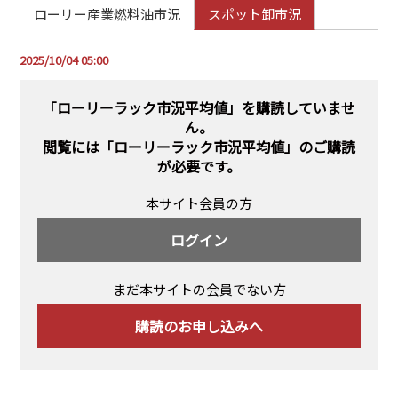
PRA原則
ローリー産業燃料油市況
スポット卸市況
Q & A
English Website
2025/10/04 05:00
会社概要
瑞姆亜太能源諮問(北京)
お問い合わせ
Rim Energy Media(韓国語)
「ローリーラック市況平均値」を購読していませ
ん。
年間休刊日
閲覧には
「ローリーラック市況平均値」のご購読
サイトマップ
が必要です。
採用情報
本サイト会員の方
ログイン
まだ本サイトの会員でない方
購読のお申し込みへ