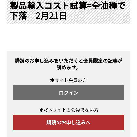
PRA原則
製品輸入コスト試算=全油種で
下落 2月21日
Q & A
English Website
会社概要
瑞姆亜太能源諮問(北京)
お問い合わせ
Rim Energy Media(韓国語)
年間休刊日
サイトマップ
購読のお申し込みをいただくと会員限定の記事が
採用情報
読めます。
本サイト会員の方
ログイン
まだ本サイトの会員でない方
購読のお申し込みへ