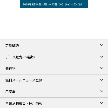
78.18
0.89
WTI/Sep
2.9853
0.0468
RBOB/Sep
3.9024
0.0204
No.2/Sep
2.662
0.022
Natural Gas/Sep
ICE close
/07 Aug 2026
83.55
1.06
Brent/Oct
定期購読
1,197.00
24.25
Gasoil/Aug
55.544
-0.225
TTF/Sep
データ販売(不定期)
TOCOM close
/07 Aug 2026
発行物
99,000
0
Gasoline/Sep
106,000
0
Kerosene/Sep
無料メールニュース登録
105,400
500
Gasoil/Sep
77,870
1,370
ME Crude/Aug
用語集
Chukyo close
/07 Aug 2026
97,000
0
事業活動報告・採用情報
Gasoline/Sep