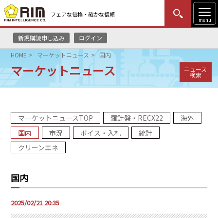
フェアな価格・確かな信頼
menu
新規購読申し込み
ログイン
MENU
更新
はじめての方
ログイン
HOME
マーケットニュース
国内
マーケットニュース
ニュース
HOME
検索
マーケットニュース
マーケットニュースTOP
羅針盤・RECX22
海外
リムレポート
国内
市況
ボイス・入札
統計
メソドロジー
クリーンエネ
研修・セミナー
国内
コンサルティング
2025/02/21 20:35