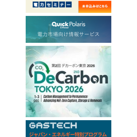
56.815
1.271
TTF/Sep
Dubai Swap
/10:45/JST
79.11
1.36
Dubai Swap/Aug
TOCOM
/11:35/JST
-
-
Gasoline/Sep
-
-
Kerosene/Sep
-
-
Gasoil/Sep
-
-
ME Crude/Aug
Chukyo
/11:35/JST
-
-
Gasoline/Sep
-
-
Kerosene/Sep
Exchange Rate
/10:00/JST
158.98
0.66
TTS
157.94
0.41
Inter Bank
NYMEX close
/07 Aug 2026