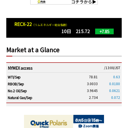
RECX-22
（リムエネルギー総合指数）
10日 215.72
+7.85
Market at a Glance
NYMEX access
/13:00/JST
78.81
0.63
WTI/Sep
3.0033
0.0180
RBOB/Sep
3.9645
0.0621
No.2 Oil/Sep
2.734
0.072
Natural Gas/Sep
ICE electronic
/13:00/JST
84.38
0.83
Brent/Oct
1,213.00
16.00
Gasoil/Aug